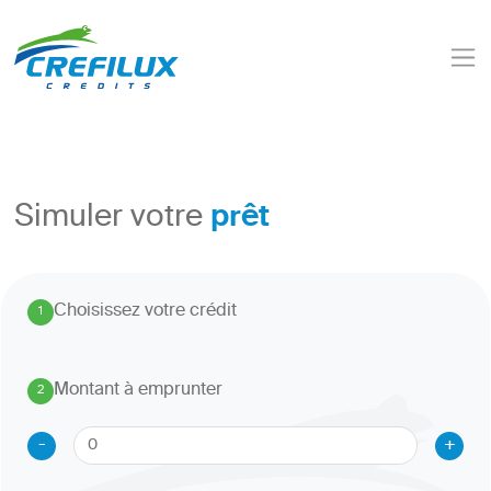
prêt
Simuler votre
Choisissez votre crédit
1
.
Montant à emprunter
2
.
-
+