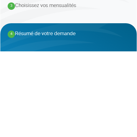
Choisissez vos mensualités
3
.
Résumé de votre demande
4
.