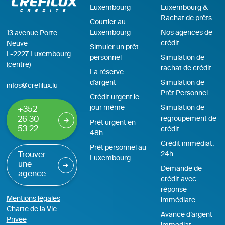
Luxembourg
Luxembourg &
Rachat de prêts
Courtier au
Luxembourg
Nos agences de
13 avenue Porte
crédit
Neuve
Simuler un prêt
L-2227 Luxembourg
personnel
Simulation de
(centre)
rachat de crédit
La réserve
d’argent
Simulation de
infos@crefilux.lu
Prêt Personnel
Crédit urgent le
jour même
Simulation de
+352
regroupement de
26 30
Prêt urgent en
53 22
crédit
48h
Crédit immédiat,
Prêt personnel au
24h
Trouver
Luxembourg
une
Demande de
agence
crédit avec
réponse
Mentions légales
immédiate
Charte de la Vie
Avance d’argent
Privée