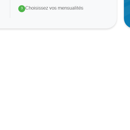
Choisissez vos mensualités
3
.