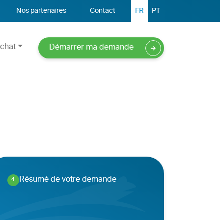
Nos partenaires
Contact
FR
PT
chat
Démarrer ma demande
Résumé de votre demande
4
.