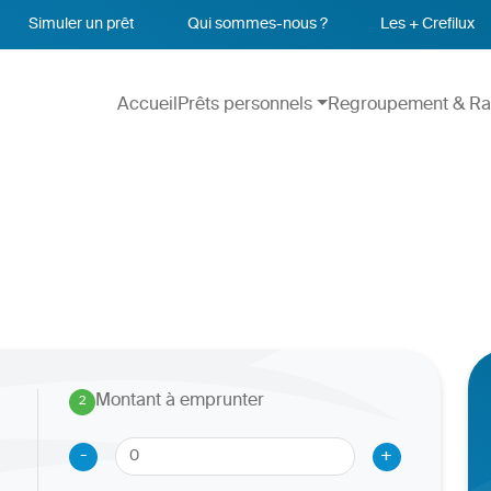
Simuler un prêt
Qui sommes-nous ?
Les + Crefilux
Accueil
Prêts personnels
Regroupement & Ra
Montant à emprunter
2
.
-
+