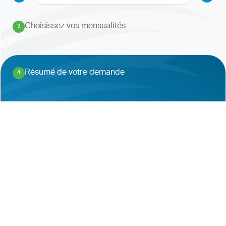
Choisissez vos mensualités
3
.
Résumé de votre demande
4
.