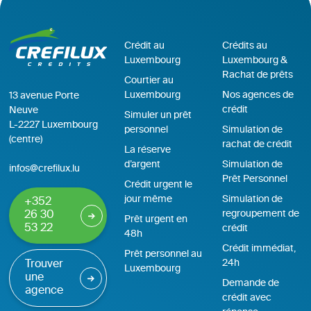
Crédit au
Crédits au
Luxembourg
Luxembourg &
Rachat de prêts
Courtier au
Luxembourg
Nos agences de
13 avenue Porte
crédit
Neuve
Simuler un prêt
L-2227 Luxembourg
personnel
Simulation de
(centre)
rachat de crédit
La réserve
d’argent
Simulation de
infos@crefilux.lu
Prêt Personnel
Crédit urgent le
jour même
Simulation de
+352
regroupement de
26 30
Prêt urgent en
53 22
crédit
48h
Crédit immédiat,
Prêt personnel au
24h
Trouver
Luxembourg
une
Demande de
agence
crédit avec