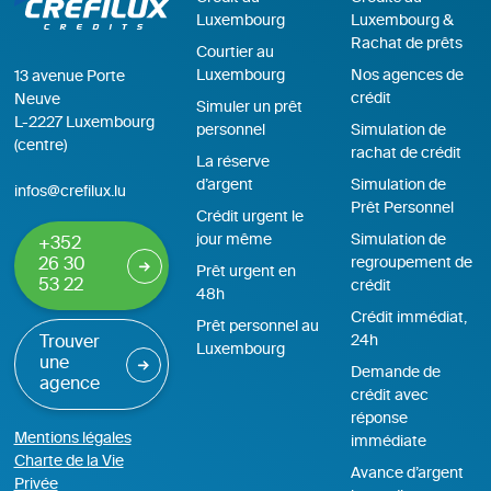
Luxembourg
Luxembourg &
Rachat de prêts
Courtier au
Luxembourg
Nos agences de
13 avenue Porte
crédit
Neuve
Simuler un prêt
L-2227 Luxembourg
personnel
Simulation de
(centre)
rachat de crédit
La réserve
d’argent
Simulation de
infos@crefilux.lu
Prêt Personnel
Crédit urgent le
jour même
Simulation de
+352
regroupement de
26 30
Prêt urgent en
53 22
crédit
48h
Crédit immédiat,
Prêt personnel au
24h
Trouver
Luxembourg
une
Demande de
agence
crédit avec
réponse
Mentions légales
immédiate
Charte de la Vie
Avance d’argent
Privée