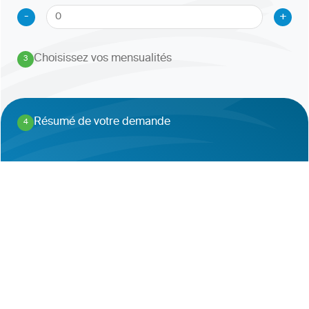
-
+
Choisissez vos mensualités
3
.
Résumé de votre demande
4
.