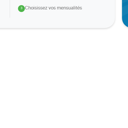
Choisissez vos mensualités
3
.