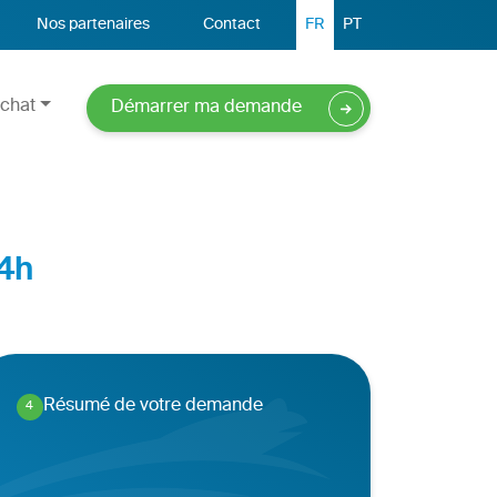
Nos partenaires
Contact
FR
PT
chat
Démarrer ma demande
4h
Résumé de votre demande
4
.