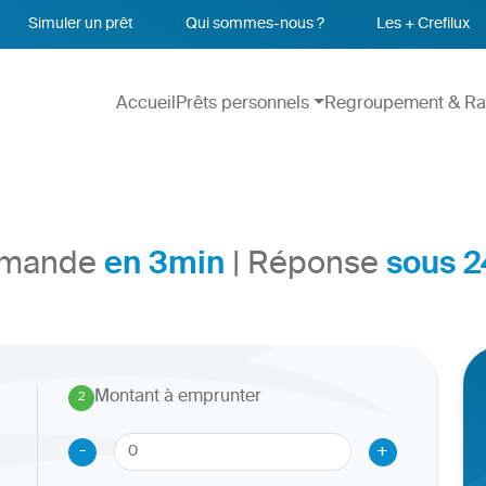
Simuler un prêt
Qui sommes-nous ?
Les + Crefilux
Accueil
Prêts personnels
Regroupement & Ra
en 3min
sous 2
Demande
| Réponse
Montant à emprunter
2
.
-
+