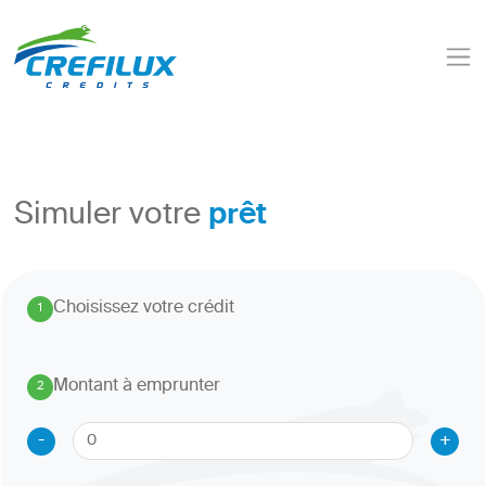
prêt
Simuler votre
Choisissez votre crédit
1
.
Montant à emprunter
2
.
-
+