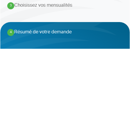
Choisissez vos mensualités
3
.
Résumé de votre demande
4
.