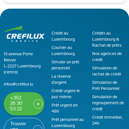
Crédit au
Crédits au
Luxembourg
Luxembourg &
Rachat de prêts
Courtier au
Luxembourg
Nos agences de
13 avenue Porte
crédit
Neuve
Simuler un prêt
L-2227 Luxembourg
personnel
Simulation de
(centre)
rachat de crédit
La réserve
d’argent
Simulation de
infos@crefilux.lu
Prêt Personnel
Crédit urgent le
jour même
Simulation de
+352
regroupement de
26 30
Prêt urgent en
53 22
crédit
48h
Crédit immédiat,
Prêt personnel au
24h
Trouver
Luxembourg