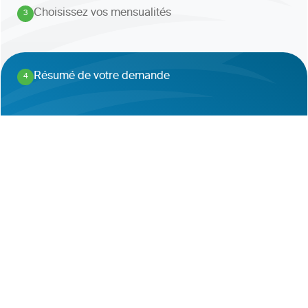
Choisissez vos mensualités
3
.
Résumé de votre demande
4
.