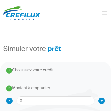
prêt
Simuler votre
Choisissez votre crédit
1
.
Montant à emprunter
2
.
-
+