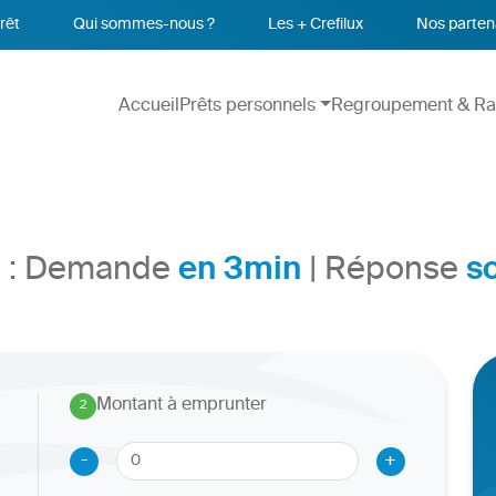
rêt
Qui sommes-nous ?
Les + Crefilux
Nos parten
Accueil
Prêts personnels
Regroupement & Ra
en 3min
s
to : Demande
| Réponse
Montant à emprunter
2
.
-
+