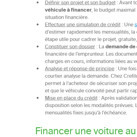
Définir son projet et son budget
: Avant t
véhicule à financer
, le budget maximal 
situation financière.
Effectuer une simulation de crédit
: Une
s
d’estimer rapidement les mensualités, la 
étape utile pour cadrer le projet, gratui
Constituer son dossier
: La
demande de c
financière de l’emprunteur. Les document
charges en cours, informations liées au vé
Analyse et réponse de principe
: Une fois
courtier analyse la demande. Chez Crefilu
permet à l’acheteur de sécuriser son proj
et que le véhicule convoité peut partir r
Mise en place du crédit
: Après validation
disposition selon les modalités prévues.
mensualités fixes jusqu’à l’échéance.
Financer une voiture 