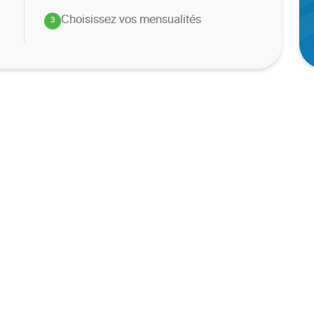
Choisissez vos mensualités
3
.