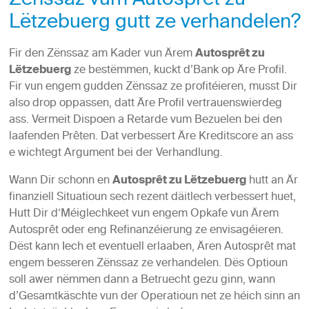
Zënssaz vum Autosprêt zu
Lëtzebuerg gutt ze verhandelen?
Fir den Zënssaz am Kader vun Ärem
Autosprêt zu
Lëtzebuerg
ze bestëmmen, kuckt d’Bank op Äre Profil.
Fir vun engem gudden Zënssaz ze profitéieren, musst Dir
also drop oppassen, datt Äre Profil vertrauenswierdeg
ass. Vermeit Dispoen a Retarde vum Bezuelen bei den
laafenden Prêten. Dat verbessert Äre Kreditscore an ass
e wichtegt Argument bei der Verhandlung.
Wann Dir schonn en
Autosprêt zu Lëtzebuerg
hutt an Är
finanziell Situatioun sech rezent däitlech verbessert huet,
Hutt Dir d‘Méiglechkeet vun engem Opkafe vun Ärem
Autosprêt oder eng Refinanzéierung ze envisagéieren.
Dëst kann Iech et eventuell erlaaben, Ären Autosprêt mat
engem besseren Zënssaz ze verhandelen. Dës Optioun
soll awer nëmmen dann a Betruecht gezu ginn, wann
d’Gesamtkäschte vun der Operatioun net ze héich sinn an