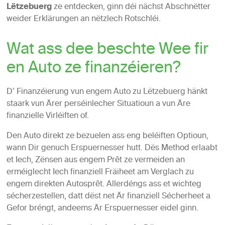
Lëtzebuerg
ze entdecken, ginn déi nächst Abschnëtter
weider Erklärungen an nëtzlech Rotschléi.
Wat ass dee beschte Wee fir
en Auto ze finanzéieren?
D’ Finanzéierung vun engem Auto zu Lëtzebuerg hänkt
staark vun Ärer perséinlecher Situatioun a vun Äre
finanzielle Virléiften of.
Den Auto direkt ze bezuelen ass eng beléiften Optioun,
wann Dir genuch Erspuernesser hutt. Dës Method erlaabt
et Iech, Zënsen aus engem Prêt ze vermeiden an
erméiglecht Iech finanziell Fräiheet am Verglach zu
engem direkten Autosprêt. Allerdéngs ass et wichteg
sécherzestellen, datt dëst net Är finanziell Sécherheet a
Gefor bréngt, andeems Är Erspuernesser eidel ginn.