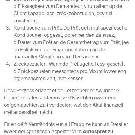
d‘Flëssegkeet vum Demandeur, virun allem op de
Client kapabel ass, zréckzebezuelen, bevir si
zoustëmmt.
Konditioune vum Prêt: De Prêt gëtt mat spezifesche
Konditiounen opgesat, dorënner den Zënssaz,
d’Dauer vum Prêt an de Gesamtbetrag vum Prêt, jee
no Politik vun der Finanzinstitutioun an der
finanzieller Situatioun vum Demandeur.
Zréckbezuelen: Wann de Prêt ugeholl ass, geschitt
d’Zréckbezuelen meeschtens pro Mount iwwer eng
ofgemaachten Zäit, mat Zënsen.
Dëse Prozess erlaabt et de Lëtzebuerger Awunner e
Gefiert ze kafen andeems se d’Käschten iwwer eng
oofgemaachten Zäit verdeelen, wat den Akaf finanziell
méi accessibel mécht.
Fir en déift Verständnis vun all Etapp ze hunn an Detailer
iwwer déi spezifesch Aspekter vum
Autosprêt zu