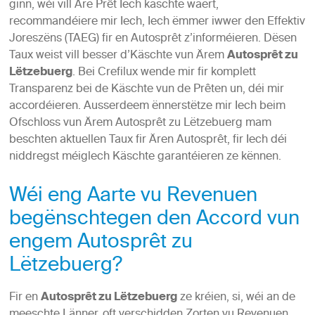
ginn, wéi vill Äre Prêt Iech kaschte wäert,
recommandéiere mir Iech, Iech ëmmer iwwer den Effektiv
Joreszëns (TAEG) fir en Autosprêt z’informéieren. Dësen
Taux weist vill besser d’Käschte vun Ärem
Autosprêt zu
Lëtzebuerg
. Bei Crefilux wende mir fir komplett
Transparenz bei de Käschte vun de Prêten un, déi mir
accordéieren. Ausserdeem ënnerstëtze mir Iech beim
Ofschloss vun Ärem
Autosprêt zu Lëtzebuerg
mam
beschten aktuellen Taux fir Ären Autosprêt, fir Iech déi
niddregst méiglech Käschte garantéieren ze kënnen.
Wéi eng Aarte vu Revenuen
begënschtegen den Accord vun
engem Autosprêt zu
Lëtzebuerg?
Fir en
Autosprêt zu Lëtzebuerg
ze kréien, si, wéi an de
meeschte Länner, oft verschidden Zorten vu Revenuen