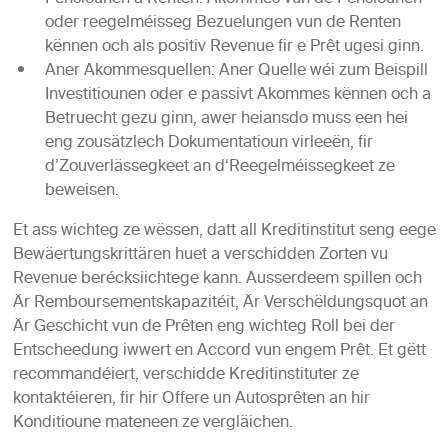
oder reegelméisseg Bezuelungen vun de Renten
kënnen och als positiv Revenue fir e Prêt ugesi ginn.
Aner Akommesquellen: Aner Quelle wéi zum Beispill
Investitiounen oder e passivt Akommes kënnen och a
Betruecht gezu ginn, awer heiansdo muss een hei
eng zousätzlech Dokumentatioun virleeën, fir
d’Zouverlässegkeet an d‘Reegelméissegkeet ze
beweisen.
Et ass wichteg ze wëssen, datt all Kreditinstitut seng eege
Bewäertungskrittären huet a verschidden Zorten vu
Revenue berécksiichtege kann. Ausserdeem spillen och
Är Remboursementskapazitéit, Är Verschëldungsquot an
Är Geschicht vun de Prêten eng wichteg Roll bei der
Entscheedung iwwert en Accord vun engem Prêt. Et gëtt
recommandéiert, verschidde Kreditinstituter ze
kontaktéieren, fir hir Offere un Autosprêten an hir
Konditioune mateneen ze vergläichen.