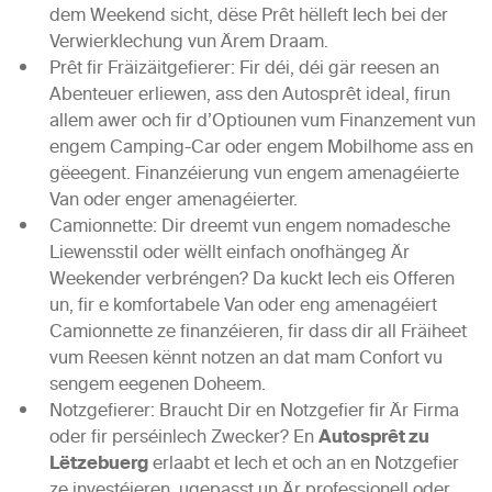
dem Weekend sicht, dëse Prêt hëlleft Iech bei der
Verwierklechung vun Ärem Draam.
Prêt fir Fräizäitgefierer
: Fir déi, déi gär reesen an
Abenteuer erliewen, ass den Autosprêt ideal, firun
allem awer och fir d’Optiounen vum Finanzement vun
engem Camping-Car oder engem Mobilhome ass en
gëeegent
. Finanzéierung vun engem amenagéierte
Van
oder
enger amenagéierter.
Camionnette:
Dir dreemt vun engem nomadesche
Liewensstil oder wëllt einfach onofhängeg Är
Weekender verbréngen? Da kuckt Iech eis Offeren
un, fir e komfortabele Van oder eng
amenagéiert
Camionnette ze finanzéieren
, fir dass dir all Fräiheet
vum Reesen kënnt notzen an dat mam Confort vu
sengem eegenen Doheem.
Notzgefierer: Braucht Dir en Notzgefier fir Är Firma
oder fir perséinlech Zwecker? En
Autosprêt zu
Lëtzebuerg
erlaabt et Iech et och an en Notzgefier
ze investéieren, ugepasst un Är professionell oder