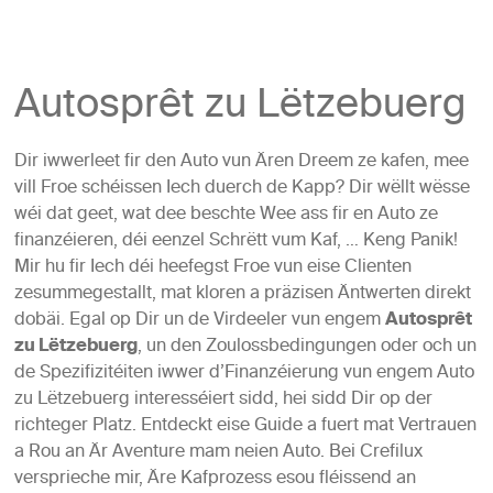
Autosprêt zu Lëtzebuerg
Dir iwwerleet fir den Auto vun Ären Dreem ze kafen, mee
vill Froe schéissen Iech duerch de Kapp? Dir wëllt wësse
wéi dat geet, wat dee beschte Wee ass fir en Auto ze
finanzéieren, déi eenzel Schrëtt vum Kaf, …
Keng Panik!
Mir hu fir Iech déi heefegst Froe vun eise Clienten
zesummegestallt, mat kloren a präzisen Äntwerten direkt
dobäi. Egal op Dir un de Virdeeler vun engem
Autosprêt
zu Lëtzebuerg
, un den Zoulossbedingungen oder och un
de Spezifizitéiten iwwer d’Finanzéierung vun engem Auto
zu Lëtzebuerg interesséiert sidd, hei sidd Dir op der
richteger Platz.
Entdeckt eise Guide a fuert mat Vertrauen
a Rou an Är Aventure mam neien Auto. Bei Crefilux
versprieche mir, Äre Kafprozess esou fléissend an