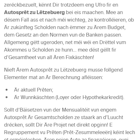
zeréckbezuelt, kënnt Dir trotzdeem eng Ufro fir en
Autosprêt zu Lëtzebuerg
bei eis maachen. Mee an
dësem Fall ass et nach méi wichteg, ze kontrolléieren, ob
Är zukünfteg Scholden nach ëmmer zu Ärem Budget,
dem Gesetz an den Normen vun de Banken passen.
Allgemeng gëtt ugeroden, net méi wéi en Drëttel vum
Akommes u Scholden ze hunn… mee dëst gëllt fir
d’Gesamtheet vun all Ären Fixkäschten!
Nieft Ärem
Autosprêt zu Lëtzebuerg
musse follgend
Elementer mat an Är Berechnung afléissen:
Är aktuell Prêten;
Är Wunnkäschten (Loyer oder Hypothekarkredit).
Sollt d‘Bäisetzen vun der Mensualitéit vun engem
Autosprêt Är Gesamtscholden ze staark an d’Luucht
drécken, sollt Dir Äre Projet net direkt opginn! E
Regruppement vu Prêten (Prêt-Zesummeleeën) kéint Iech