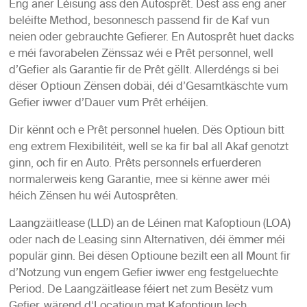
Eng aner Léisung ass den Autosprêt. Dëst ass eng aner
beléifte Method, besonnesch passend fir de Kaf vun
neien oder gebrauchte Gefierer. En Autosprêt huet dacks
e méi favorabelen Zënssaz wéi e Prêt personnel, well
d’Gefier als Garantie fir de Prêt gëllt. Allerdéngs si bei
dëser Optioun Zënsen dobäi, déi d’Gesamtkäschte vum
Gefier iwwer d’Dauer vum Prêt erhéijen.
Dir kënnt och e Prêt personnel huelen.
Dës Optioun bitt
eng extrem Flexibilitéit, well se ka fir bal all Akaf genotzt
ginn, och fir en Auto. Prêts personnels erfuerderen
normalerweis keng Garantie, mee si kënne awer méi
héich Zënsen hu wéi Autosprêten.
Laangzäitlease (LLD) an de Léinen mat Kafoptioun (LOA)
oder nach de Leasing sinn Alternativen, déi ëmmer méi
populär ginn. Bei dësen Optioune bezilt een all Mount fir
d’Notzung vun engem Gefier iwwer eng festgeluechte
Period. De Laangzäitlease féiert net zum Besëtz vum
Gefier, wärend d‘Locatioun mat Kafoptioun Iech