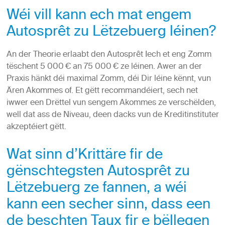
Wéi vill kann ech mat engem
Autosprêt zu Lëtzebuerg léinen?
An der Theorie erlaabt den Autosprêt Iech et eng Zomm
tëschent 5 000
€ an 75 000
€ ze léinen. Awer an der
Praxis hänkt déi maximal Zomm, déi Dir léine kënnt, vun
Ären Akommes of. Et gëtt recommandéiert, sech net
iwwer een Drëttel vun sengem Akommes ze verschëlden,
well dat ass de Niveau, deen dacks vun de Kreditinstituter
akzeptéiert gëtt.
Wat sinn d’Krittäre fir de
gënschtegsten Autosprêt zu
Lëtzebuerg ze fannen, a wéi
kann een secher sinn, dass een
de beschten Taux fir e bëllegen