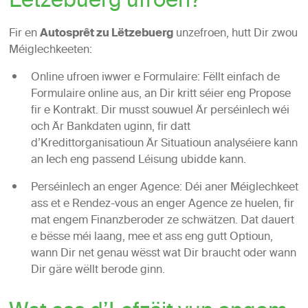
Lëtzebuerg ufroen?
Fir en
Autosprêt zu Lëtzebuerg
unzefroen, hutt Dir zwou
Méiglechkeeten:
Online ufroen iwwer e Formulaire: Fëllt einfach de
Formulaire online aus, an Dir kritt séier eng Propose
fir e Kontrakt. Dir musst souwuel Är perséinlech wéi
och Är Bankdaten uginn, fir datt
d’Kredittorganisatioun Är Situatioun analyséiere kann
an Iech eng passend Léisung ubidde kann.
Perséinlech an enger Agence: Déi aner Méiglechkeet
ass et e Rendez-vous an enger Agence ze huelen, fir
mat engem Finanzberoder ze schwätzen. Dat dauert
e bësse méi laang, mee et ass eng gutt Optioun,
wann Dir net genau wësst wat Dir braucht oder wann
Dir gäre wëllt berode ginn.