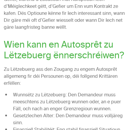
d’Méiglechkeet gëtt, d’Gefier um Enn vum Kontrakt ze
kafen. Dës Optioune kënne fir Iech interessant sinn, wann
Dir gäre méi oft d’Gefier wiesselt oder wann Dir Iech net
gäre laangfristeg banne wëllt.
Wien kann en Autosprêt zu
Lëtzebuerg ënnerschréiwen?
Zu Lëtzebuerg ass den Zougang zu engem Autosprêt
allgemeng fir déi Persounen op, déi follgend Krittären
erfëllen:
Wunnsëtz zu Lëtzebuerg: Den Demandeur muss
meeschtens zu Lëtzebuerg wunnen oder, an e puer
Fäll, och nach an enger Grenzregioun wunnen.
Gesetzlechen Alter: Den Demandeur muss volljäreg
sinn.