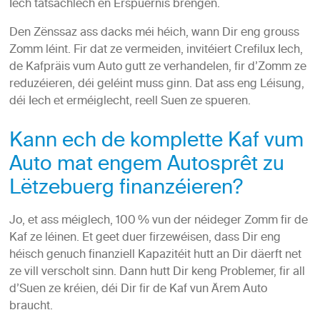
Iech tatsächlech en Erspuernis bréngen.
Den Zënssaz ass dacks méi héich, wann Dir eng grouss
Zomm léint. Fir dat ze vermeiden, invitéiert Crefilux Iech,
de Kafpräis vum Auto gutt ze verhandelen, fir d’Zomm ze
reduzéieren, déi geléint muss ginn. Dat ass eng Léisung,
déi Iech et erméiglecht, reell Suen ze spueren.
Kann ech de komplette Kaf vum
Auto mat engem Autosprêt zu
Lëtzebuerg finanzéieren?
Jo, et ass méiglech, 100
% vun der néideger Zomm fir de
Kaf ze léinen. Et geet duer firzewéisen, dass Dir eng
héisch genuch finanziell Kapazitéit hutt an Dir däerft net
ze vill verscholt sinn. Dann hutt Dir keng Problemer, fir all
d’Suen ze kréien, déi Dir fir de Kaf vun Ärem Auto
braucht.