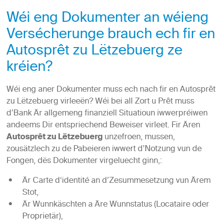
Wéi eng Dokumenter an wéieng
Versécherunge brauch ech fir en
Autosprêt zu Lëtzebuerg ze
kréien?
Wéi eng aner Dokumenter muss ech nach fir en Autosprêt
zu Lëtzebuerg virleeën? Wéi bei all Zort u Prêt muss
d’Bank Är allgemeng finanziell Situatioun iwwerpréiwen
andeems Dir entspriechend Beweiser virleet. Fir Ären
Autosprêt zu Lëtzebuerg
unzefroen, mussen,
zousätzlech zu de Pabeieren iwwert d’Notzung vun de
Fongen, dës Dokumenter virgeluecht ginn,:
Är Carte d‘identité an d’Zesummesetzung vun Ärem
Stot,
Är Wunnkäschten a Äre Wunnstatus (Locataire oder
Proprietär),