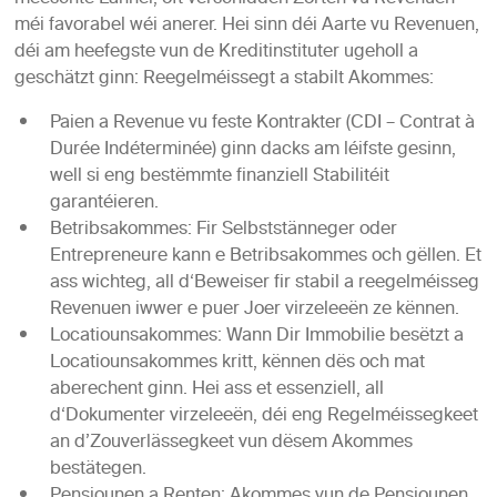
méi favorabel wéi anerer. Hei sinn déi Aarte vu Revenuen,
déi am heefegste vun de Kreditinstituter ugeholl a
geschätzt ginn: Reegelméissegt a stabilt Akommes:
Paien a Revenue vu feste Kontrakter (CDI – Contrat à
Durée Indéterminée) ginn dacks am léifste gesinn,
well si eng bestëmmte finanziell Stabilitéit
garantéieren.
Betribsakommes: Fir Selbststänneger oder
Entrepreneure kann e Betribsakommes och gëllen. Et
ass wichteg, all d‘Beweiser fir stabil a reegelméisseg
Revenuen iwwer e puer Joer virzeleeën ze kënnen.
Locatiounsakommes: Wann Dir Immobilie besëtzt a
Locatiounsakommes kritt, kënnen dës och mat
aberechent ginn. Hei ass et essenziell, all
d‘Dokumenter virzeleeën, déi eng Regelméissegkeet
an d’Zouverlässegkeet vun dësem Akommes
bestätegen.
Pensiounen a Renten: Akommes vun de Pensiounen