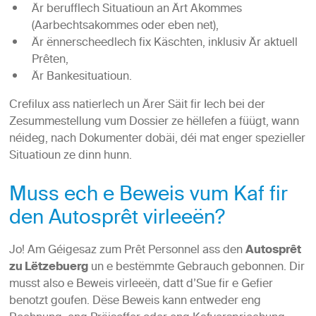
Är berufflech Situatioun an Ärt Akommes
(Aarbechtsakommes oder eben net),
Är ënnerscheedlech fix Käschten, inklusiv Är aktuell
Prêten,
Är Bankesituatioun.
Crefilux ass natierlech un Ärer Säit fir Iech bei der
Zesummestellung vum Dossier ze hëllefen a füügt, wann
néideg, nach Dokumenter dobäi, déi mat enger spezieller
Situatioun ze dinn hunn.
Muss ech e Beweis vum Kaf fir
den Autosprêt virleeën?
Jo! Am Géigesaz zum Prêt Personnel ass den
Autosprêt
zu Lëtzebuerg
un e bestëmmte Gebrauch gebonnen. Dir
musst also e Beweis virleeën, datt d’Sue fir e Gefier
benotzt goufen. Dëse Beweis kann entweder eng