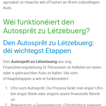
agreabel ze maache wéi d’Fueren an Ärem zukünftegen
Auto.
Wéi funktionéiert den
Autosprêt zu Lëtzebuerg?
Den Autosprêt zu Lëtzebuerg:
déi wichtegst Etappen
Den
Autosprêt zu Lëtzebuerg
ass eng
Finanzéierungsléisung fir Persounen ze hëllefen en neien
oder e gebrauchten Auto ze kafen. Hei sinn
d’Haaptetappen a wéi et funktionéiert:
Ufro vum Autosprêt: De Prozess fänkt mat enger Ufro
bei enger Bank oder engem anere finanzielle Betrib
un.
Bewäertung a Geneemegung: D’Institutioun bewäert