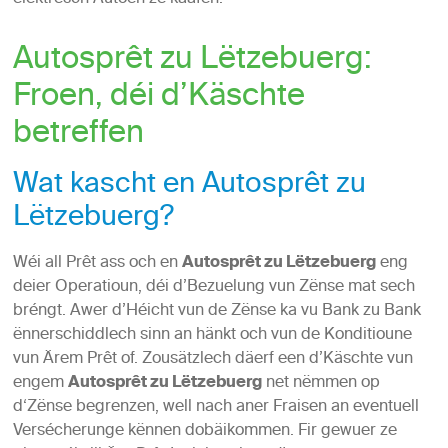
Autosprêt zu Lëtzebuerg:
Froen, déi d’Käschte
betreffen
Wat kascht en Autosprêt zu
Lëtzebuerg?
Wéi all Prêt ass och en
Autosprêt zu Lëtzebuerg
eng
deier Operatioun, déi d’Bezuelung vun Zënse mat sech
bréngt. Awer d’Héicht vun de Zënse ka vu Bank zu Bank
ënnerschiddlech sinn an hänkt och vun de Konditioune
vun Ärem Prêt of. Zousätzlech däerf een d’Käschte vun
engem
Autosprêt zu Lëtzebuerg
net nëmmen op
d‘Zënse begrenzen, well nach aner Fraisen an eventuell
Versécherunge kënnen dobäikommen. Fir gewuer ze