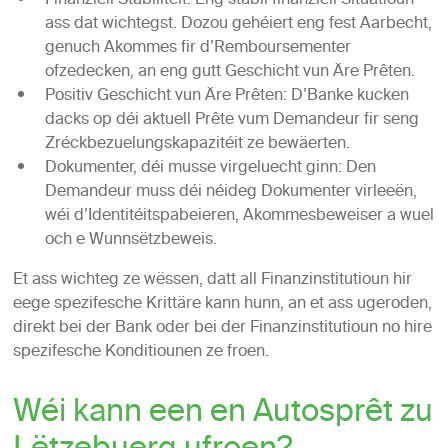
Finanziell Stabilitéit: Eng stabil finanziell Situatioun
ass dat wichtegst. Dozou gehéiert eng fest Aarbecht,
genuch Akommes fir d’Remboursementer
ofzedecken, an eng gutt Geschicht vun Äre Prêten.
Positiv Geschicht vun Äre Prêten: D’Banke kucken
dacks op déi aktuell Prête vum Demandeur fir seng
Zréckbezuelungskapazitéit ze bewäerten.
Dokumenter, déi musse virgeluecht ginn: Den
Demandeur muss déi néideg Dokumenter virleeën,
wéi d’Identitéitspabeieren, Akommesbeweiser a wuel
och e Wunnsëtzbeweis.
Et ass wichteg ze wëssen, datt all Finanzinstitutioun hir
eege spezifesche Krittäre kann hunn, an et ass ugeroden,
direkt bei der Bank oder bei der Finanzinstitutioun no hire
spezifesche Konditiounen ze froen.
Wéi kann een en Autosprêt zu