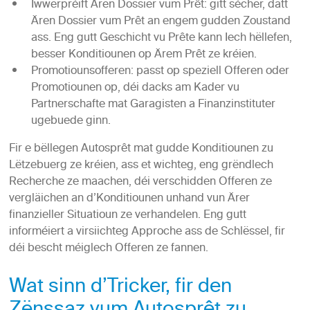
Iwwerpréift Ären Dossier vum Prêt: gitt sécher, datt
Ären Dossier vum Prêt an engem gudden Zoustand
ass. Eng gutt Geschicht vu Prête kann Iech hëllefen,
besser Konditiounen op Ärem Prêt ze kréien.
Promotiounsofferen: passt op speziell Offeren oder
Promotiounen op, déi dacks am Kader vu
Partnerschafte mat Garagisten a Finanzinstituter
ugebuede ginn.
Fir e bëllegen Autosprêt mat gudde Konditiounen zu
Lëtzebuerg ze kréien, ass et wichteg, eng grëndlech
Recherche ze maachen, déi verschidden Offeren ze
vergläichen an d’Konditiounen unhand vun Ärer
finanzieller Situatioun ze verhandelen. Eng gutt
informéiert a virsiichteg Approche ass de Schlëssel, fir
déi bescht méiglech Offeren ze fannen.
Wat sinn d’Tricker, fir den