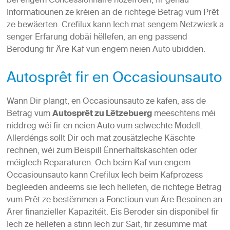
bei engem Concessionnaire nozefroen, fir genau
Informatiounen ze kréien an de richtege Betrag vum Prêt
ze bewäerten. Crefilux kann Iech mat sengem Netzwierk a
senger Erfarung dobäi hëllefen, an eng passend
Berodung fir Äre Kaf vun engem neien Auto ubidden.
Autosprêt fir en Occasiounsauto
Wann Dir plangt, en Occasiounsauto ze kafen, ass de
Betrag vum
Autosprêt zu Lëtzebuerg
meeschtens méi
niddreg wéi fir en neien Auto vum selwechte Modell.
Allerdéngs sollt Dir och mat zousätzleche Käschte
rechnen, wéi zum
Beispill Ënnerhaltskäschten oder
méiglech Reparaturen. Och beim Kaf vun engem
Occasiounsauto kann Crefilux Iech beim Kafprozess
begleeden andeems sie Iech hëllefen, de richtege Betrag
vum Prêt ze bestëmmen a Fonctioun vun Äre Besoinen an
Ärer finanzieller Kapazitéit. Eis Beroder sin disponibel fir
Iech ze hëllefen a stinn Iech zur Säit, fir zesumme mat