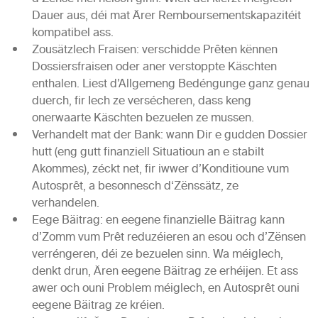
Dauer aus, déi mat Ärer Remboursementskapazitéit
kompatibel ass.
Zousätzlech Fraisen: verschidde Prêten kënnen
Dossiersfraisen oder aner verstoppte Käschten
enthalen. Liest d’Allgemeng Bedéngunge ganz genau
duerch, fir Iech ze versécheren, dass keng
onerwaarte Käschten bezuelen ze mussen.
Verhandelt mat der Bank: wann Dir e gudden Dossier
hutt (eng gutt finanziell Situatioun an e stabilt
Akommes), zéckt net, fir iwwer d’Konditioune vum
Autosprêt, a besonnesch d‘Zënssätz, ze
verhandelen.
Eege Bäitrag: en eegene finanzielle Bäitrag kann
d’Zomm vum Prêt reduzéieren an esou och d’Zënsen
verréngeren, déi ze bezuelen sinn. Wa méiglech,
denkt drun, Ären eegene Bäitrag ze erhéijen. Et ass
awer och ouni Problem méiglech, en Autosprêt ouni
eegene Bäitrag ze kréien.