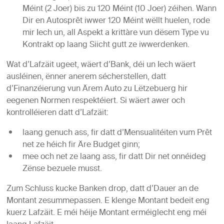
Méint (2 Joer) bis zu 120 Méint (10 Joer) zéihen. Wann
Dir en
Autosprêt iwwer 120 Méint
wëllt huelen, rode
mir Iech un, all Aspekt a krittàre vun dësem Type vu
Kontrakt op laang Siicht gutt ze iwwerdenken.
Wat d’Lafzäit ugeet, wäert d’Bank, déi un Iech wäert
ausléinen, ënner anerem sécherstellen, datt
d’Finanzéierung vun Ärem Auto zu Lëtzebuerg
hir
eegenen Normen respektéiert. Si wäert awer och
kontrolléieren datt d’Lafzäit:
laang genuch ass, fir datt d’Mensualitéiten vum Prêt
net ze héich fir Äre Budget ginn;
mee och net ze laang ass, fir datt Dir net onnéideg
Zënse bezuele musst.
Zum Schluss kucke Banken drop, datt d’Dauer an de
Montant zesummepassen. E klenge Montant bedeit eng
kuerz Lafzäit. E méi héije Montant erméiglecht eng méi