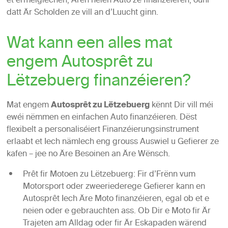
et erméiglechen, Ären neien Auto ze finanzéieren, ouni
datt Är Scholden ze vill an d’Luucht ginn.
Wat kann een alles mat
engem Autosprêt zu
Lëtzebuerg finanzéieren?
Mat engem
Autosprêt zu Lëtzebuerg
kënnt Dir vill méi
ewéi nëmmen en einfachen Auto finanzéieren. Dëst
flexibelt a personaliséiert Finanzéierungsinstrument
erlaabt et Iech nämlech eng grouss Auswiel u Gefierer ze
kafen – jee no Äre Besoinen an Äre Wënsch.
Prêt fir Motoen zu Lëtzebuerg
: Fir d’Frënn vum
Motorsport oder zweeriederege Gefierer kann en
Autosprêt Iech Äre Moto finanzéieren, egal ob et e
neien oder e gebrauchten ass. Ob Dir e Moto fir Är
Trajeten am Alldag oder fir Är Eskapaden wärend