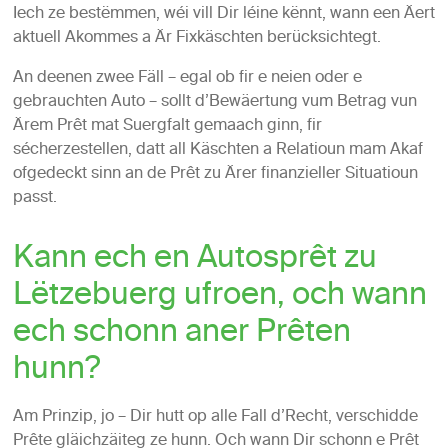
Iech ze bestëmmen, wéi vill Dir léine kënnt, wann een Äert
aktuell Akommes a Är Fixkäschten berücksichtegt.
An deenen zwee Fäll – egal ob fir e neien oder e
gebrauchten Auto – sollt d’Bewäertung vum Betrag vun
Ärem Prêt mat Suergfalt gemaach ginn, fir
sécherzestellen, datt all Käschten a Relatioun mam Akaf
ofgedeckt sinn an de Prêt zu Ärer finanzieller Situatioun
passt.
Kann ech en Autosprêt zu
Lëtzebuerg ufroen, och wann
ech schonn aner Prêten
hunn?
Am Prinzip, jo – Dir hutt op alle Fall d’Recht, verschidde
Prête gläichzäiteg ze hunn. Och wann Dir schonn e Prêt