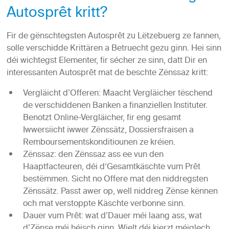
Autosprêt kritt?
Fir de gënschtegsten Autosprêt zu Lëtzebuerg ze fannen,
solle verschidde Krittären a Betruecht gezu ginn. Hei sinn
déi wichtegst Elementer, fir sécher ze sinn, datt Dir en
interessanten Autosprêt mat de beschte Zënssaz kritt:
Vergläicht d’Offeren: Maacht Vergläicher tëschend
de verschiddenen Banken a finanziellen Instituter.
Benotzt Online-Vergläicher, fir eng gesamt
Iwwersiicht iwwer Zënssätz, Dossiersfraisen a
Remboursementskonditiounen ze kréien.
Zënssaz: den Zënssaz ass ee vun den
Haaptfacteuren, déi d‘Gesamtkäschte vum Prêt
bestëmmen. Sicht no Offere mat den niddregsten
Zënssätz. Passt awer op, well niddreg Zënse kënnen
och mat verstoppte Käschte verbonne sinn.
Dauer vum Prêt: wat d’Dauer méi laang ass, wat
d’Zënse méi héisch ginn. Wielt déi kierzt méiglech