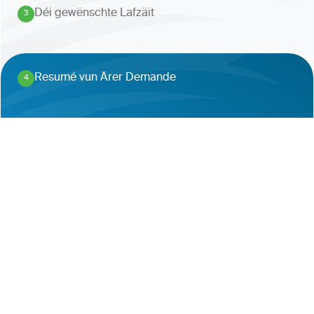
Déi gewënschte Lafzäit
3
.
Resumé vun Ärer Demande
4
.