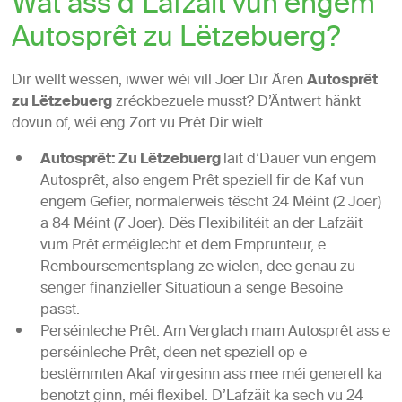
Wat ass d’Lafzäit vun engem
Autosprêt zu Lëtzebuerg?
Dir wëllt wëssen, iwwer wéi vill Joer Dir Ären
Autosprêt
zu Lëtzebuerg
zréckbezuele musst? D’Äntwert hänkt
dovun of, wéi eng Zort vu Prêt Dir wielt.
Autosprêt: Zu Lëtzebuerg
läit d’Dauer vun engem
Autosprêt, also engem Prêt speziell fir de Kaf vun
engem Gefier, normalerweis tëscht 24 Méint (2 Joer)
a 84 Méint (7 Joer). Dës Flexibilitéit an der Lafzäit
vum Prêt erméiglecht et dem Emprunteur, e
Remboursementsplang ze wielen, dee genau zu
senger finanzieller Situatioun a senge Besoine
passt.
Perséinleche Prêt: Am Verglach mam Autosprêt ass e
perséinleche Prêt, deen net speziell op e
bestëmmten Akaf virgesinn ass mee méi generell ka
benotzt ginn, méi flexibel. D’Lafzäit ka sech vu 24