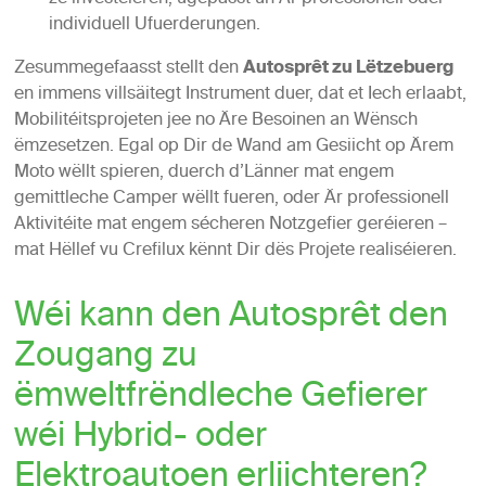
individuell Ufuerderungen.
Zesummegefaasst stellt den
Autosprêt zu Lëtzebuerg
en immens villsäitegt Instrument duer, dat et Iech erlaabt,
Mobilitéitsprojeten jee no Äre Besoinen an Wënsch
ëmzesetzen. Egal op Dir de Wand am Gesiicht op Ärem
Moto wëllt spieren, duerch d’Länner mat engem
gemittleche Camper wëllt fueren, oder Är professionell
Aktivitéite mat engem sécheren Notzgefier geréieren –
mat Hëllef vu Crefilux kënnt Dir dës Projete realiséieren.
Wéi kann den Autosprêt den
Zougang zu
ëmweltfrëndleche Gefierer
wéi Hybrid- oder
Elektroautoen erliichteren?