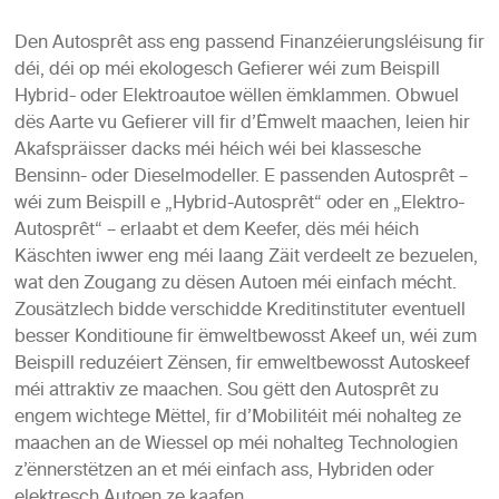
Den Autosprêt ass eng passend Finanzéierungsléisung fir
déi, déi op méi ekologesch Gefierer wéi zum Beispill
Hybrid- oder Elektroautoe wëllen ëmklammen. Obwuel
dës Aarte vu Gefierer vill fir d’Ëmwelt maachen, leien hir
Akafspräisser dacks méi héich wéi bei klassesche
Bensinn- oder Dieselmodeller. E passenden Autosprêt –
wéi zum Beispill e „Hybrid-Autosprêt“ oder en „Elektro-
Autosprêt“ – erlaabt et dem Keefer, dës méi héich
Käschten iwwer eng méi laang Zäit verdeelt ze bezuelen,
wat den Zougang zu dësen Autoen méi einfach mécht.
Zousätzlech bidde verschidde Kreditinstituter eventuell
besser Konditioune fir ëmweltbewosst Akeef un, wéi zum
Beispill reduzéiert Zënsen, fir emweltbewosst Autoskeef
méi attraktiv ze maachen. Sou gëtt den Autosprêt zu
engem wichtege Mëttel, fir d’Mobilitéit méi nohalteg ze
maachen an de Wiessel op méi nohalteg Technologien
z’ënnerstëtzen an et méi einfach ass, Hybriden oder
elektresch Autoen ze kaafen.