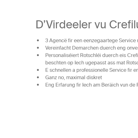
D’Virdeeler vu Crefil
3 Agencë fir een eenzegaartege Service n
Vereinfacht Demarchen duerch eng onver
Personaliséiert Rotschléi duerch eis Cref
beschten op Iech ugepasst ass mat Rotsch
E schnellen a professionelle Service fir e
Ganz no, maximal diskret
Eng Erfarung fir Iech am Beräich vun de 