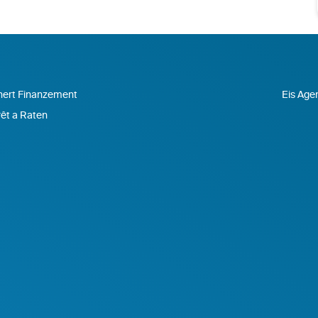
nert Finanzement
Eis Agen
êt a Raten