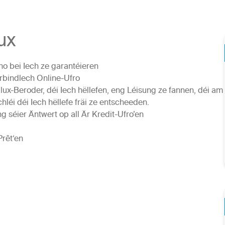
ux
o bei Iech ze garantéieren
bindlech Online-Ufro
ilux-Beroder, déi Iech hëllefen, eng Léisung ze fannen, déi am
léi déi Iech hëllefe fräi ze entscheeden.
ng séier Äntwert op all Är Kredit-Ufro’en
Prêt‘en