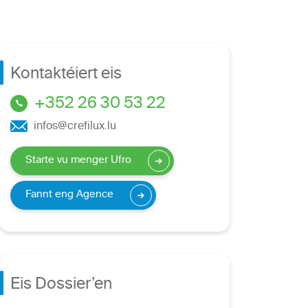
Kontaktéiert eis
+352 26 30 53 22
infos@crefilux.lu
Starte vu menger Ufro
Fannt eng Agence
Eis Dossier’en