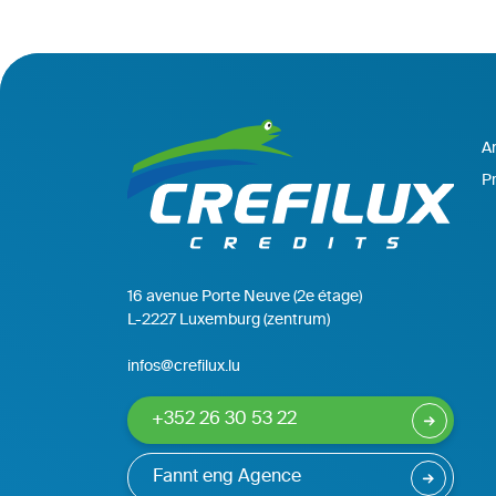
A
Pr
16 avenue Porte Neuve (2e étage)
L-2227 Luxemburg (zentrum)
infos@crefilux.lu
+352 26 30 53 22
Fannt eng Agence