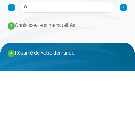
-
+
Choisissez vos mensualités
3
.
Résumé de votre demande
4
.