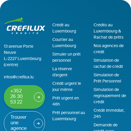
Crédit au
Crédits au
Luxembourg
Luxembourg &
Rachat de prêts
Courtier au
Luxembourg
Nos agences de
13 avenue Porte
crédit
Neuve
Simuler un prêt
L-2227 Luxembourg
personnel
Simulation de
(centre)
rachat de crédit
La réserve
d’argent
Simulation de
infos@crefilux.lu
Prêt Personnel
Crédit urgent le
jour même
Simulation de
+352
regroupement de
26 30
Prêt urgent en
53 22
crédit
48h
Crédit immédiat,
Prêt personnel au
24h
Trouver
Luxembourg
une
Demande de
agence