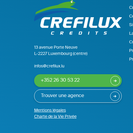
C
C
Si
La
Cr
13 avenue Porte Neuve
Pr
L-2227 Luxembourg (centre)
P
infos@crefilux.lu
+352 26 30 53 22
Trouver une agence
Mentions légales
Charte de la Vie Privée