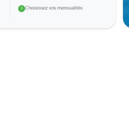
Choisissez vos mensualités
3
.