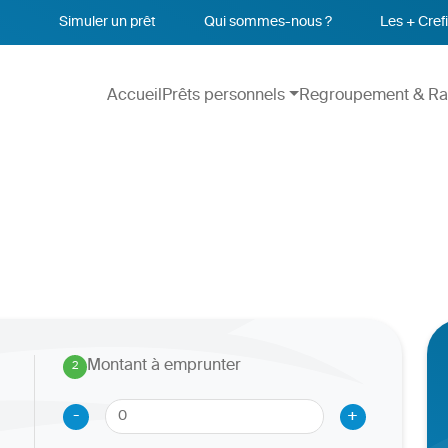
Simuler un prêt
Qui sommes-nous ?
Les + Crefi
Accueil
Prêts personnels
Regroupement & Ra
Montant à emprunter
2
.
-
+