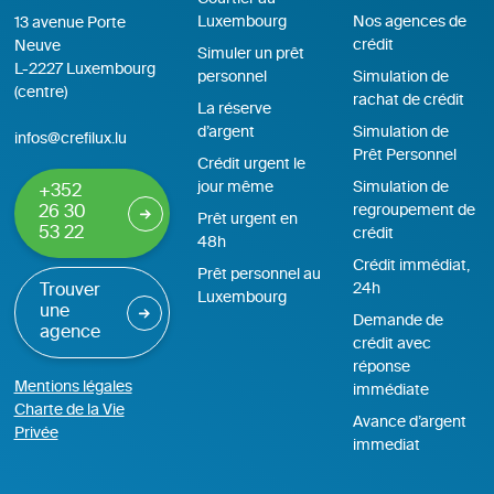
Luxembourg
Nos agences de
13 avenue Porte
crédit
Neuve
Simuler un prêt
L-2227 Luxembourg
personnel
Simulation de
(centre)
rachat de crédit
La réserve
d’argent
Simulation de
infos@crefilux.lu
Prêt Personnel
Crédit urgent le
jour même
Simulation de
+352
regroupement de
26 30
Prêt urgent en
53 22
crédit
48h
Crédit immédiat,
Prêt personnel au
24h
Trouver
Luxembourg
une
Demande de
agence
crédit avec
réponse
Mentions légales
immédiate
Charte de la Vie
Avance d’argent
Privée
immediat