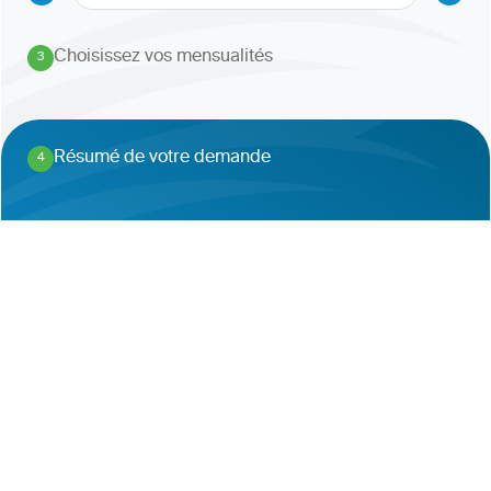
Choisissez vos mensualités
3
.
Résumé de votre demande
4
.