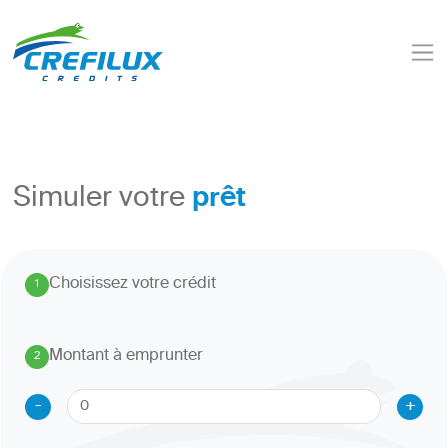
prêt
Simuler votre
Choisissez votre crédit
1
.
Montant à emprunter
2
.
-
+