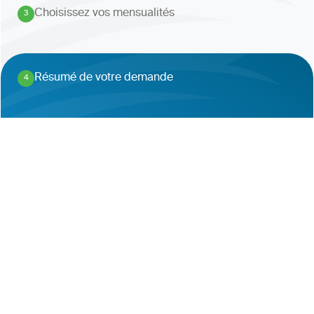
Choisissez vos mensualités
3
.
Résumé de votre demande
4
.