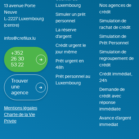
Luxembourg
Nos agences de
13 avenue Porte
crédit
Neuve
Simuler un prêt
L-2227 Luxembourg
personnel
Simulation de
(centre)
rachat de crédit
La réserve
d’argent
Simulation de
infos@crefilux.lu
Prêt Personnel
Crédit urgent le
jour même
Simulation de
+352
regroupement de
26 30
Prêt urgent en
53 22
crédit
48h
Crédit immédiat,
Prêt personnel au
24h
Trouver
Luxembourg
une
Demande de
agence
crédit avec
réponse
Mentions légales
immédiate
Charte de la Vie
Avance d’argent
Privée
immediat