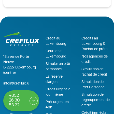
Crédit au
Crédits au
Luxembourg
Luxembourg &
Rachat de prêts
Courtier au
Luxembourg
Nos agences de
13 avenue Porte
crédit
Neuve
Simuler un prêt
L-2227 Luxembourg
personnel
Simulation de
(centre)
rachat de crédit
La réserve
d’argent
Simulation de
infos@crefilux.lu
Prêt Personnel
Crédit urgent le
jour même
Simulation de
+352
regroupement de
26 30
Prêt urgent en
53 22
crédit
48h
Crédit immédiat,