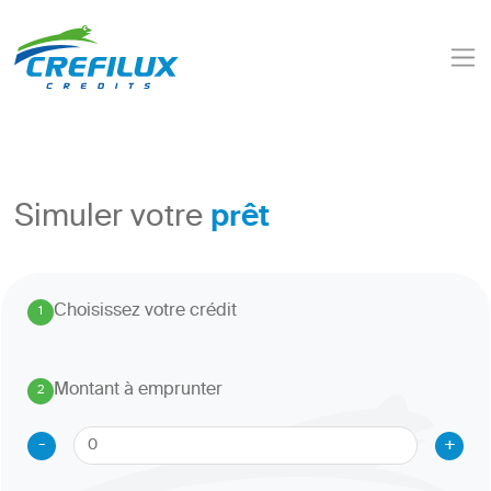
prêt
Simuler votre
Choisissez votre crédit
1
.
Montant à emprunter
2
.
-
+