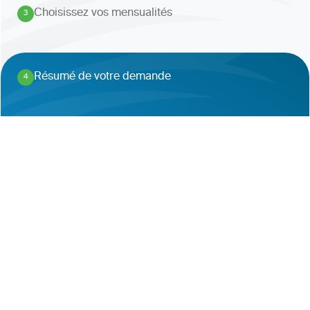
Choisissez vos mensualités
3
.
Résumé de votre demande
4
.