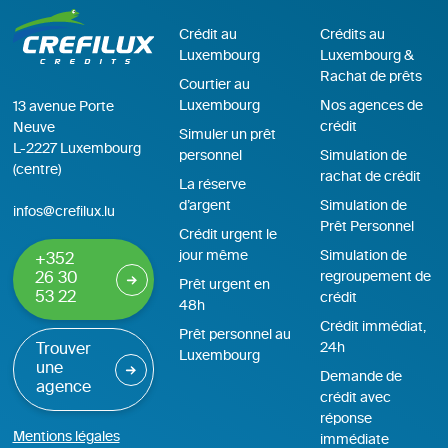
Crédit au
Crédits au
Luxembourg
Luxembourg &
Rachat de prêts
Courtier au
Luxembourg
Nos agences de
13 avenue Porte
crédit
Neuve
Simuler un prêt
L-2227 Luxembourg
personnel
Simulation de
(centre)
rachat de crédit
La réserve
d’argent
Simulation de
infos@crefilux.lu
Prêt Personnel
Crédit urgent le
jour même
Simulation de
+352
regroupement de
26 30
Prêt urgent en
53 22
crédit
48h
Crédit immédiat,
Prêt personnel au
24h
Trouver
Luxembourg
une
Demande de
agence
crédit avec
réponse
Mentions légales
immédiate