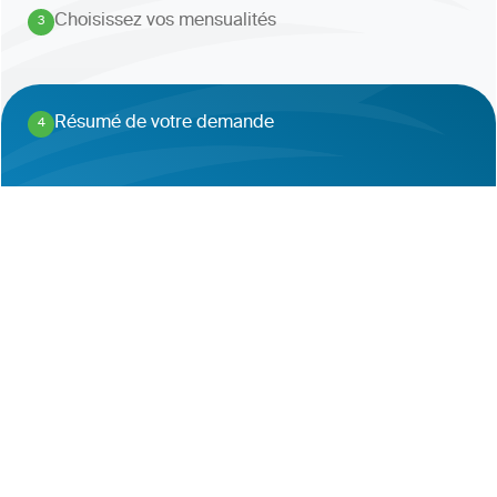
Choisissez vos mensualités
3
.
Résumé de votre demande
4
.