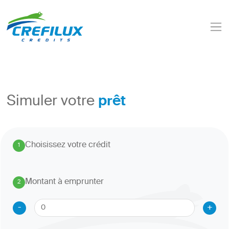
prêt
Simuler votre
Choisissez votre crédit
1
.
Montant à emprunter
2
.
-
+