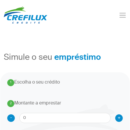
empréstimo
Simule o seu
Escolha o seu crédito
1
.
Montante a emprestar
2
.
-
+