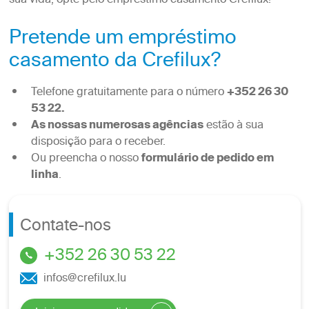
sua vida, opte pelo empréstimo casamento Crefilux!
Pretende um empréstimo
casamento da Crefilux?
Telefone gratuitamente para o número
+352 26 30
53 22.
As nossas numerosas agências
estão à sua
disposição para o receber.
Ou preencha o nosso
formulário de pedido em
linha
.
Contate-nos
+352 26 30 53 22
infos@crefilux.lu