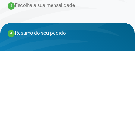
Escolha a sua mensalidade
3
.
Resumo do seu pedido
4
.