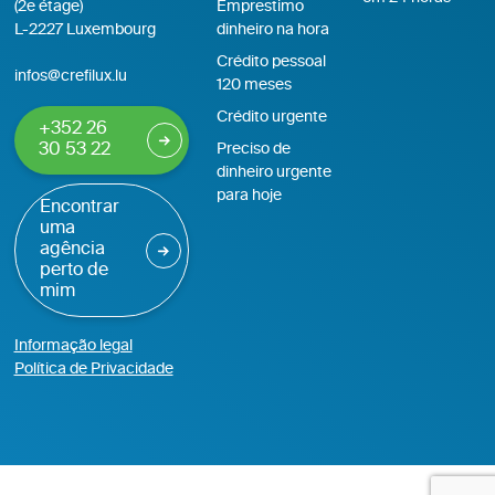
(2e étage)
Emprestimo
L-2227 Luxembourg
dinheiro na hora
Crédito pessoal
infos@crefilux.lu
120 meses
Crédito urgente
+352 26
30 53 22
Preciso de
dinheiro urgente
para hoje
Encontrar
uma
agência
perto de
mim
Informação legal
Política de Privacidade