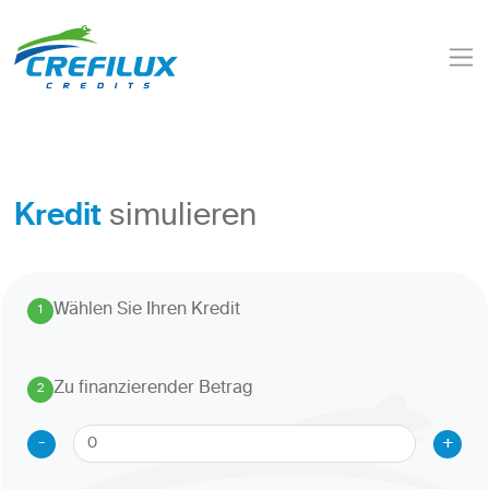
Kredit
simulieren
Wählen Sie Ihren Kredit
1
.
Zu finanzierender Betrag
2
.
-
+