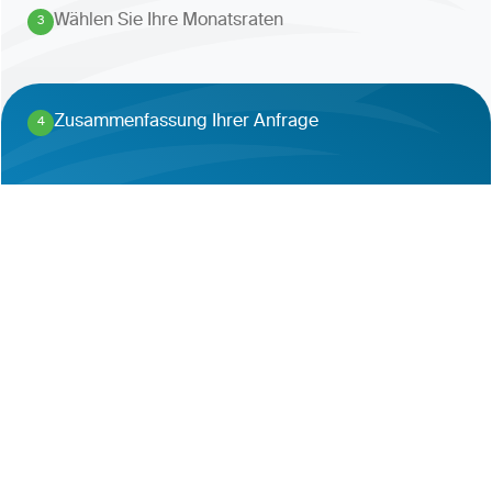
Wählen Sie Ihre Monatsraten
3
.
Zusammenfassung Ihrer Anfrage
4
.