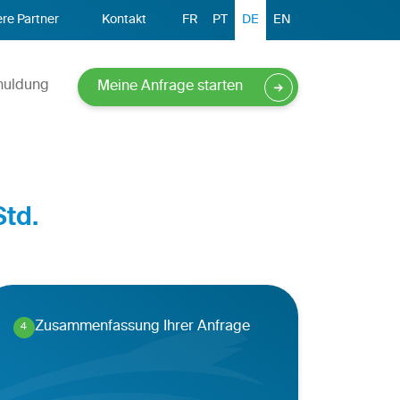
re Partner
Kontakt
FR
PT
DE
EN
huldung
Meine Anfrage starten
Std.
Zusammenfassung Ihrer Anfrage
4
.