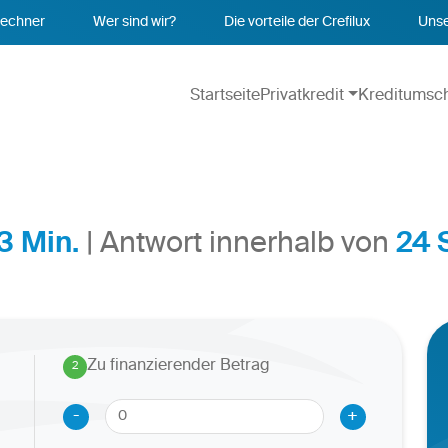
rechner
Wer sind wir?
Die vorteile der Crefilux
Unse
Startseite
Privatkredit
Kreditumsc
3 Min.
24 
| Antwort innerhalb von
Zu finanzierender Betrag
2
.
-
+