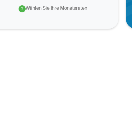
Wählen Sie Ihre Monatsraten
3
.