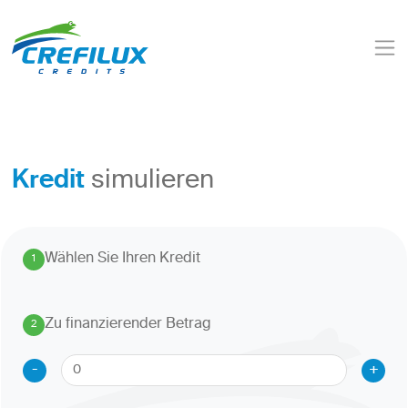
Kredit
simulieren
Wählen Sie Ihren Kredit
1
.
Zu finanzierender Betrag
2
.
-
+