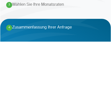
Wählen Sie Ihre Monatsraten
3
.
Zusammenfassung Ihrer Anfrage
4
.