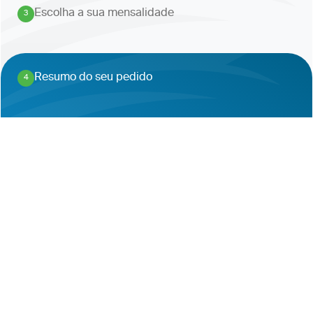
Escolha a sua mensalidade
3
.
Resumo do seu pedido
4
.