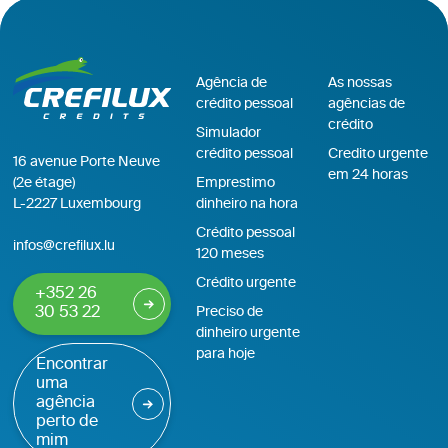
Agência de
As nossas
crédito pessoal
agências de
crédito
Simulador
crédito pessoal
Credito urgente
16 avenue Porte Neuve
em 24 horas
(2e étage)
Emprestimo
L-2227 Luxembourg
dinheiro na hora
Crédito pessoal
infos@crefilux.lu
120 meses
Crédito urgente
+352 26
30 53 22
Preciso de
dinheiro urgente
para hoje
Encontrar
uma
agência
perto de
mim