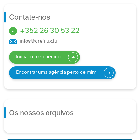
Contate-nos
+352 26 30 53 22
infos@crefilux.lu
Iniciar o meu pedido
Encontrar uma agência perto de mim
Os nossos arquivos