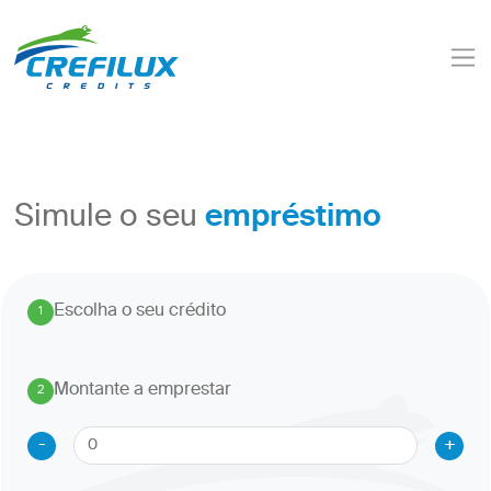
empréstimo
Simule o seu
Escolha o seu crédito
1
.
Montante a emprestar
2
.
-
+