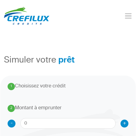
prêt
Simuler votre
Choisissez votre crédit
1
.
Montant à emprunter
2
.
-
+