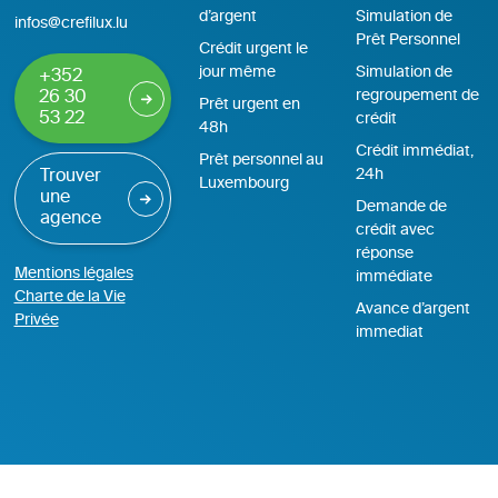
d’argent
Simulation de
infos@crefilux.lu
Prêt Personnel
Crédit urgent le
jour même
Simulation de
+352
regroupement de
26 30
Prêt urgent en
53 22
crédit
48h
Crédit immédiat,
Prêt personnel au
24h
Trouver
Luxembourg
une
Demande de
agence
crédit avec
réponse
Mentions légales
immédiate
Charte de la Vie
Avance d’argent
Privée
immediat