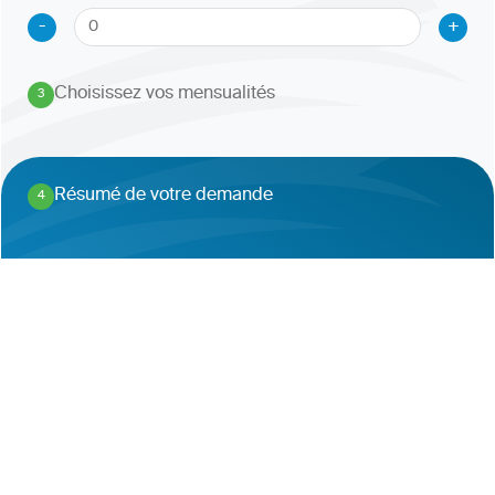
-
+
Choisissez vos mensualités
3
.
Résumé de votre demande
4
.