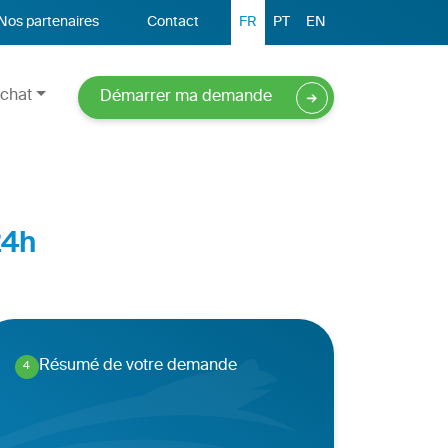
Nos partenaires
Contact
FR
PT
EN
chat
Démarrer ma demande
24h
Résumé de votre demande
4
.