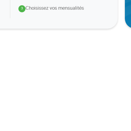
Choisissez vos mensualités
3
.