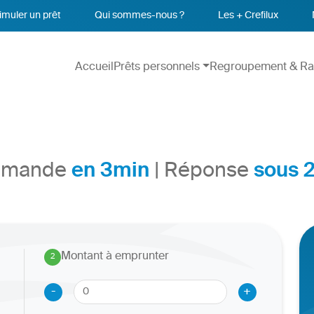
imuler un prêt
Qui sommes-nous ?
Les + Crefilux
Accueil
Prêts personnels
Regroupement & Ra
en 3min
sous 
Demande
| Réponse
Montant à emprunter
2
.
-
+