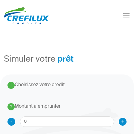
prêt
Simuler votre
Choisissez votre crédit
1
.
Montant à emprunter
2
.
-
+