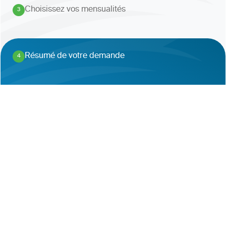
Choisissez vos mensualités
3
.
Résumé de votre demande
4
.