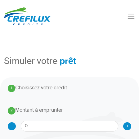
prêt
Simuler votre
Choisissez votre crédit
1
.
Montant à emprunter
2
.
-
+