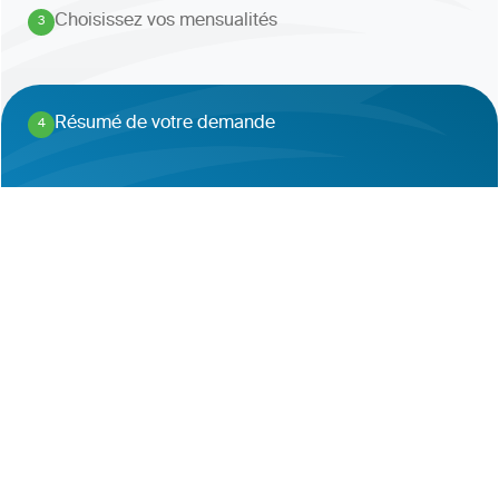
Choisissez vos mensualités
3
.
Résumé de votre demande
4
.