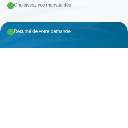
Choisissez vos mensualités
3
.
Résumé de votre demande
4
.