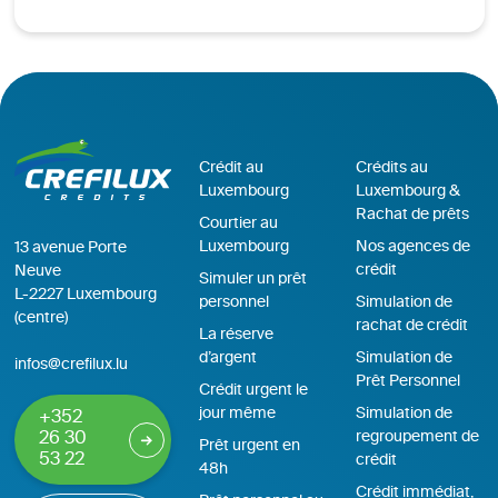
Crédit au
Crédits au
Luxembourg
Luxembourg &
Rachat de prêts
Courtier au
Luxembourg
Nos agences de
13 avenue Porte
crédit
Neuve
Simuler un prêt
L-2227 Luxembourg
personnel
Simulation de
(centre)
rachat de crédit
La réserve
d’argent
Simulation de
infos@crefilux.lu
Prêt Personnel
Crédit urgent le
jour même
Simulation de
+352
regroupement de
26 30
Prêt urgent en
53 22
crédit
48h
Crédit immédiat,