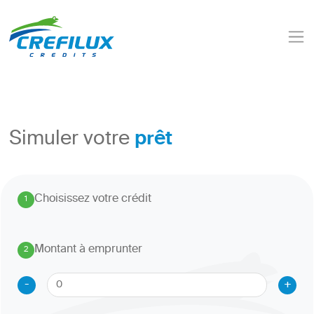
prêt
Simuler votre
Choisissez votre crédit
1
.
Montant à emprunter
2
.
-
+