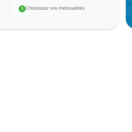
Choisissez vos mensualités
3
.