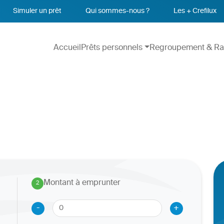
Simuler un prêt
Qui sommes-nous ?
Les + Crefilux
Accueil
Prêts personnels
Regroupement & Ra
Montant à emprunter
2
.
-
+