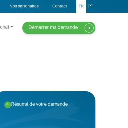
Nos partenaires
Contact
FR
PT
chat
Démarrer ma demande
Résumé de votre demande
4
.