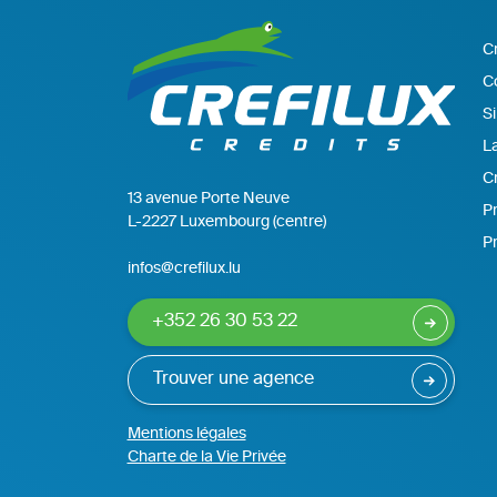
C
C
Si
La
Cr
13 avenue Porte Neuve
Pr
L-2227 Luxembourg (centre)
P
infos@crefilux.lu
+352 26 30 53 22
Trouver une agence
Mentions légales
Charte de la Vie Privée