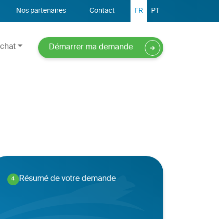
Nos partenaires
Contact
FR
PT
chat
Démarrer ma demande
Résumé de votre demande
4
.