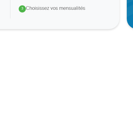
Choisissez vos mensualités
3
.