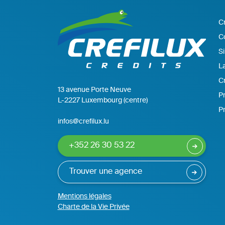
C
C
Si
La
Cr
13 avenue Porte Neuve
Pr
L-2227 Luxembourg (centre)
P
infos@crefilux.lu
+352 26 30 53 22
Trouver une agence
Mentions légales
Charte de la Vie Privée