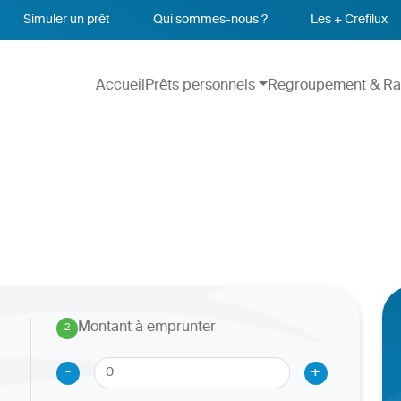
Simuler un prêt
Qui sommes-nous ?
Les + Crefilux
Accueil
Prêts personnels
Regroupement & Ra
Montant à emprunter
2
.
-
+