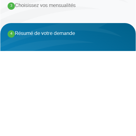
Choisissez vos mensualités
3
.
Résumé de votre demande
4
.