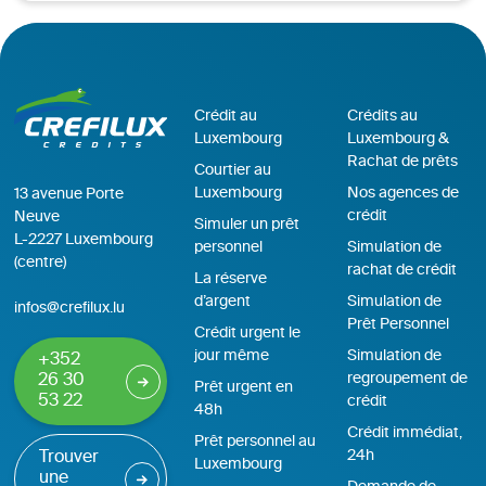
Crédit au
Crédits au
Luxembourg
Luxembourg &
Rachat de prêts
Courtier au
Luxembourg
Nos agences de
13 avenue Porte
crédit
Neuve
Simuler un prêt
L-2227 Luxembourg
personnel
Simulation de
(centre)
rachat de crédit
La réserve
d’argent
Simulation de
infos@crefilux.lu
Prêt Personnel
Crédit urgent le
jour même
Simulation de
+352
regroupement de
26 30
Prêt urgent en
53 22
crédit
48h
Crédit immédiat,
Prêt personnel au
24h
Trouver
Luxembourg
une