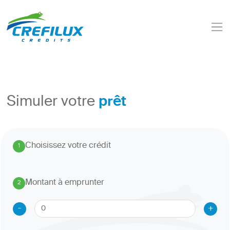
prêt
Simuler votre
Choisissez votre crédit
1
.
Montant à emprunter
2
.
-
+