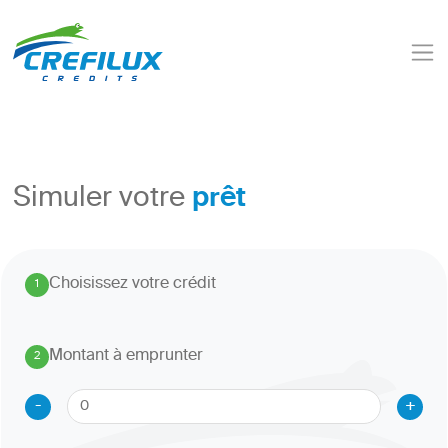
prêt
Simuler votre
Choisissez votre crédit
1
.
Montant à emprunter
2
.
-
+