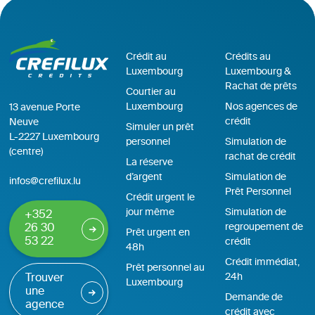
Crédit au
Crédits au
Luxembourg
Luxembourg &
Rachat de prêts
Courtier au
Luxembourg
Nos agences de
13 avenue Porte
crédit
Neuve
Simuler un prêt
L-2227 Luxembourg
personnel
Simulation de
(centre)
rachat de crédit
La réserve
d’argent
Simulation de
infos@crefilux.lu
Prêt Personnel
Crédit urgent le
jour même
Simulation de
+352
regroupement de
26 30
Prêt urgent en
53 22
crédit
48h
Crédit immédiat,
Prêt personnel au
24h
Trouver
Luxembourg
une
Demande de
agence
crédit avec