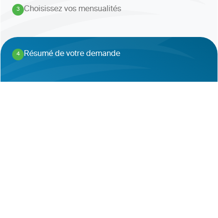
Choisissez vos mensualités
3
.
Résumé de votre demande
4
.