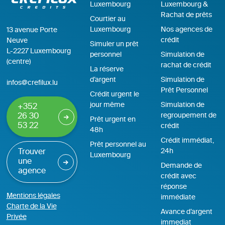
Luxembourg
Luxembourg &
Rachat de prêts
Courtier au
Luxembourg
Nos agences de
13 avenue Porte
crédit
Neuve
Simuler un prêt
L-2227 Luxembourg
personnel
Simulation de
(centre)
rachat de crédit
La réserve
d’argent
Simulation de
infos@crefilux.lu
Prêt Personnel
Crédit urgent le
jour même
Simulation de
+352
regroupement de
26 30
Prêt urgent en
53 22
crédit
48h
Crédit immédiat,
Prêt personnel au
24h
Trouver
Luxembourg
une
Demande de
agence
crédit avec
réponse
Mentions légales
immédiate
Charte de la Vie
Avance d’argent
Privée
immediat