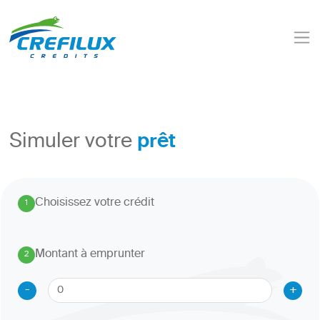
prêt
Simuler votre
Choisissez votre crédit
1
.
Montant à emprunter
2
.
-
+