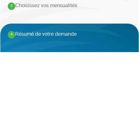
Choisissez vos mensualités
3
.
Résumé de votre demande
4
.