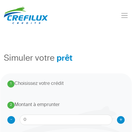
prêt
Simuler votre
Choisissez votre crédit
1
.
Montant à emprunter
2
.
-
+