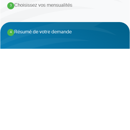
Choisissez vos mensualités
3
.
Résumé de votre demande
4
.