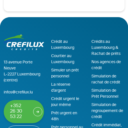
Crédit au
Crédits au
Luxembourg
Luxembourg &
Rachat de prêts
Courtier au
Luxembourg
Nos agences de
13 avenue Porte
crédit
Neuve
Simuler un prêt
L-2227 Luxembourg
personnel
Simulation de
(centre)
rachat de crédit
La réserve
d’argent
Simulation de
infos@crefilux.lu
Prêt Personnel
Crédit urgent le
jour même
Simulation de
+352
regroupement de
26 30
Prêt urgent en
53 22
crédit
48h
Crédit immédiat,
Prêt personnel au