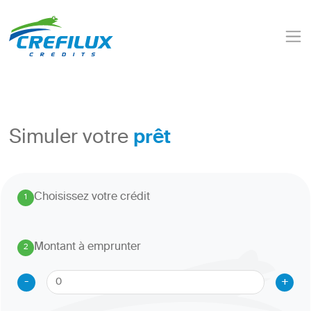
prêt
Simuler votre
Choisissez votre crédit
1
.
Montant à emprunter
2
.
-
+