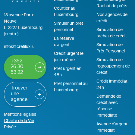
Rachat de prêts
Courtier au
Luxembourg
Nos agences de
13 avenue Porte
crédit
Neuve
Simuler un prêt
L-2227 Luxembourg
personnel
Simulation de
(centre)
rachat de crédit
La réserve
d’argent
Simulation de
infos@crefilux.lu
Prêt Personnel
Crédit urgent le
jour même
Simulation de
+352
regroupement de
26 30
Prêt urgent en
53 22
crédit
48h
Crédit immédiat,
Prêt personnel au
24h
Trouver
Luxembourg
une
Demande de
agence
crédit avec
réponse
Mentions légales
immédiate
Charte de la Vie
Avance d’argent
Privée
immediat