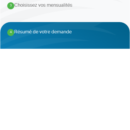
Choisissez vos mensualités
3
.
Résumé de votre demande
4
.