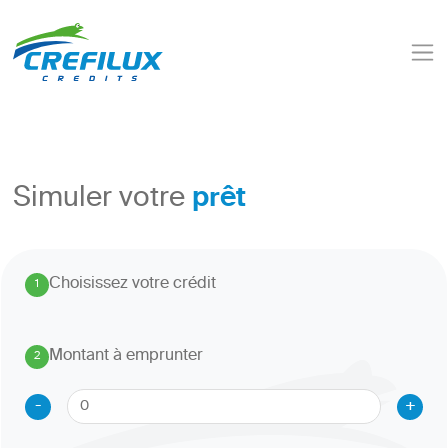
prêt
Simuler votre
Choisissez votre crédit
1
.
Montant à emprunter
2
.
-
+