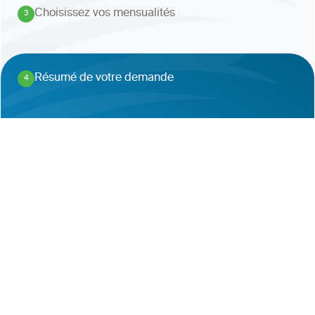
Choisissez vos mensualités
3
.
Résumé de votre demande
4
.