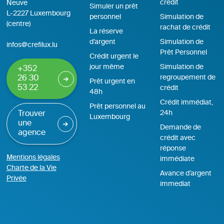
crédit
Neuve
Simuler un prêt
L-2227 Luxembourg
personnel
Simulation de
(centre)
rachat de crédit
La réserve
d’argent
Simulation de
infos@crefilux.lu
Prêt Personnel
Crédit urgent le
jour même
Simulation de
+352
regroupement de
26 30
Prêt urgent en
53 22
crédit
48h
Crédit immédiat,
Prêt personnel au
24h
Trouver
Luxembourg
une
Demande de
agence
crédit avec
réponse
Mentions légales
immédiate
Charte de la Vie
Avance d’argent
Privée
immediat