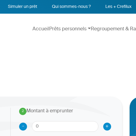
Simuler un prêt
Qui sommes-nous ?
Les + Crefilux
Accueil
Prêts personnels
Regroupement & Ra
Montant à emprunter
2
.
-
+