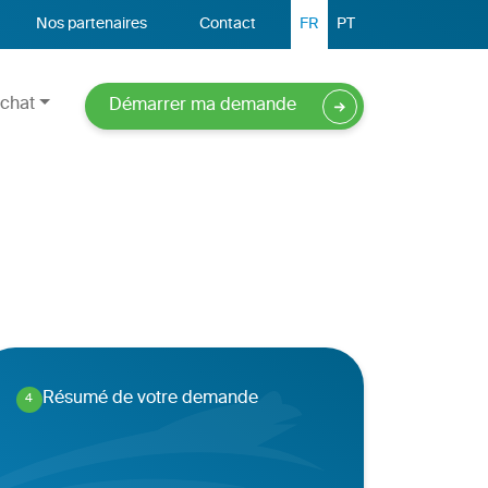
Nos partenaires
Contact
FR
PT
chat
Démarrer ma demande
Résumé de votre demande
4
.