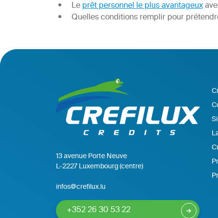
Le
prêt personnel le plus avantageux
avec
Quelles conditions remplir pour prétend
C
C
Si
La
Cr
13 avenue Porte Neuve
Pr
L-2227 Luxembourg (centre)
P
infos@crefilux.lu
+352 26 30 53 22