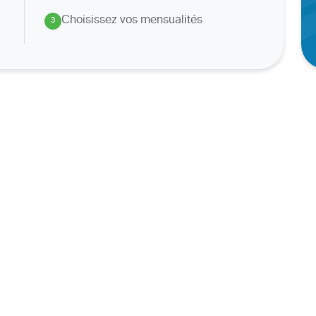
Choisissez vos mensualités
3
.