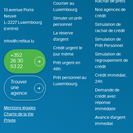
Rachat de prêts
Courtier au
Luxembourg
Nos agences de
13 avenue Porte
crédit
Neuve
Simuler un prêt
L-2227 Luxembourg
personnel
Simulation de
(centre)
rachat de crédit
La réserve
d’argent
Simulation de
infos@crefilux.lu
Prêt Personnel
Crédit urgent le
jour même
Simulation de
+352
regroupement de
26 30
Prêt urgent en
53 22
crédit
48h
Crédit immédiat,
Prêt personnel au
24h
Trouver
Luxembourg
une
Demande de
agence
crédit avec
réponse
Mentions légales
immédiate
Charte de la Vie
Avance d’argent
Privée
immediat