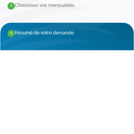
Choisissez vos mensualités
3
.
Résumé de votre demande
4
.