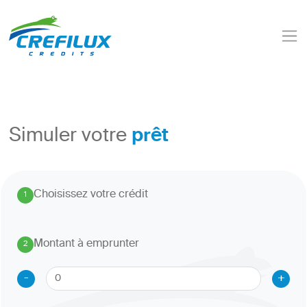
prêt
Simuler votre
Choisissez votre crédit
1
.
Montant à emprunter
2
.
-
+