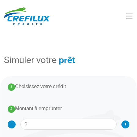
prêt
Simuler votre
Choisissez votre crédit
1
.
Montant à emprunter
2
.
-
+