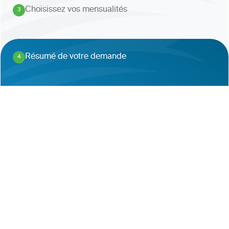
Choisissez vos mensualités
3
.
Résumé de votre demande
4
.