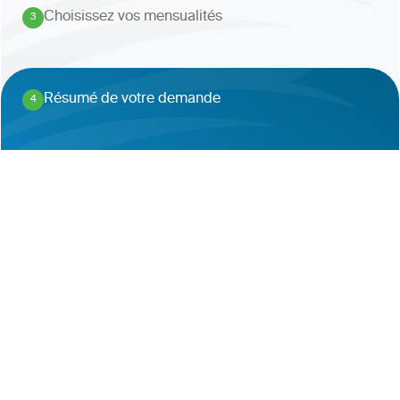
Choisissez vos mensualités
3
.
Résumé de votre demande
4
.