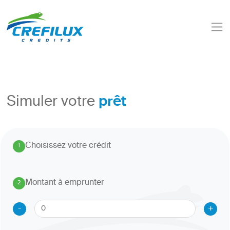
prêt
Simuler votre
Choisissez votre crédit
1
.
Montant à emprunter
2
.
-
+