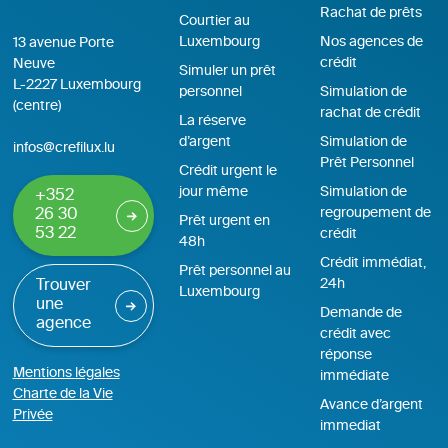
Rachat de prêts
Courtier au
Luxembourg
Nos agences de
13 avenue Porte
crédit
Neuve
Simuler un prêt
L-2227 Luxembourg
personnel
Simulation de
(centre)
rachat de crédit
La réserve
d’argent
Simulation de
infos@crefilux.lu
Prêt Personnel
Crédit urgent le
jour même
Simulation de
+352
regroupement de
26 30
Prêt urgent en
53 22
crédit
48h
Crédit immédiat,
Prêt personnel au
24h
Trouver
Luxembourg
une
Demande de
agence
crédit avec
réponse
Mentions légales
immédiate
Charte de la Vie
Avance d’argent
Privée
immediat