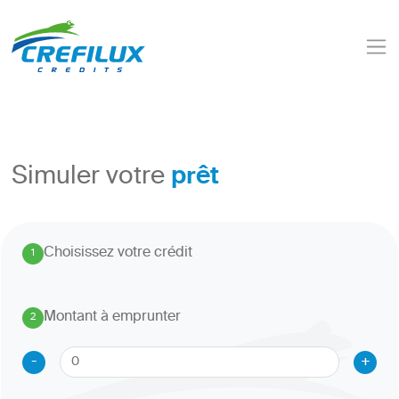
prêt
Simuler votre
Choisissez votre crédit
1
.
Montant à emprunter
2
.
-
+