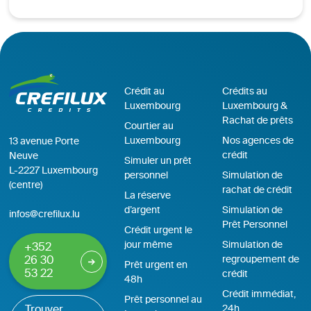
Crédit au
Crédits au
Luxembourg
Luxembourg &
Rachat de prêts
Courtier au
Luxembourg
Nos agences de
13 avenue Porte
crédit
Neuve
Simuler un prêt
L-2227 Luxembourg
personnel
Simulation de
(centre)
rachat de crédit
La réserve
d’argent
Simulation de
infos@crefilux.lu
Prêt Personnel
Crédit urgent le
jour même
Simulation de
+352
regroupement de
26 30
Prêt urgent en
53 22
crédit
48h
Crédit immédiat,
Prêt personnel au
24h
Trouver