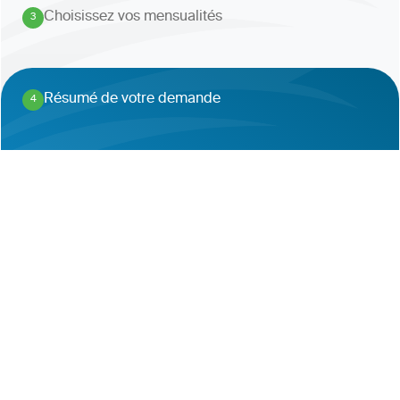
Choisissez vos mensualités
3
.
Résumé de votre demande
4
.