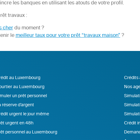
cre les banques en utilisant les atouts de votre profil.
rêt travaux :
s cher
du moment ?
enir le
meilleur taux pour votre prêt “travaux maison”
?
rédit au Luxembourg
Crédits
ourtier au Luxembourg
Nos age
muler un prêt personnel
Simulati
 réserve d’argent
Simulat
édit urgent le jour même
Simulat
êt urgent en 48h
Crédit 
rêt personnel au Luxembourg
Demande