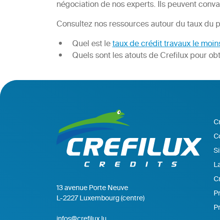
négociation de nos experts. Ils peuvent convain
Consultez nos ressources autour du taux du p
Quel est le
taux de crédit travaux le moin
Quels sont les atouts de Crefilux pour obt
C
C
Si
La
Cr
13 avenue Porte Neuve
Pr
L-2227 Luxembourg (centre)
P
infos@crefilux.lu