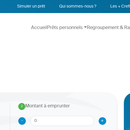
Simuler un prêt
Qui sommes-nous ?
Les + Crefi
Accueil
Prêts personnels
Regroupement & Ra
Montant à emprunter
2
.
-
+