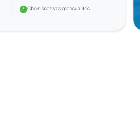
Choisissez vos mensualités
3
.