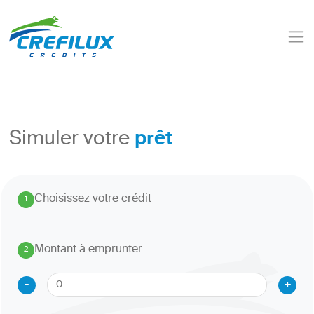
prêt
Simuler votre
Choisissez votre crédit
1
.
Montant à emprunter
2
.
-
+