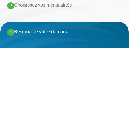
Choisissez vos mensualités
3
.
Résumé de votre demande
4
.