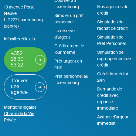
Courtier au
Luxembourg
Nos agences de
13 avenue Porte
crédit
Neuve
Simuler un prêt
L-2227 Luxembourg
personnel
Simulation de
(centre)
rachat de crédit
La réserve
d’argent
Simulation de
infos@crefilux.lu
Prêt Personnel
Crédit urgent le
jour même
Simulation de
+352
regroupement de
26 30
Prêt urgent en
53 22
crédit
48h
Crédit immédiat,
Prêt personnel au
24h
Trouver
Luxembourg
une
Demande de
agence
crédit avec
réponse
Mentions légales
immédiate
Charte de la Vie
Avance d’argent
Privée
immediat