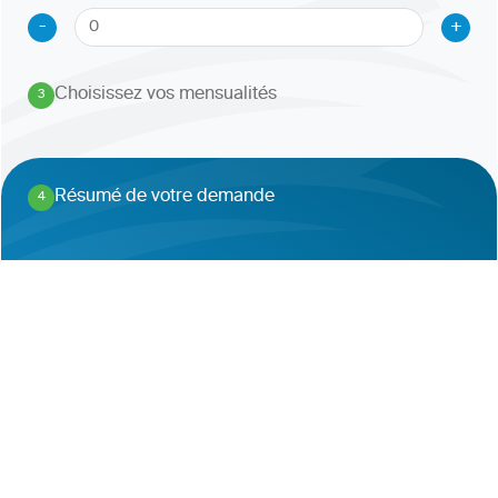
-
+
Choisissez vos mensualités
3
.
Résumé de votre demande
4
.