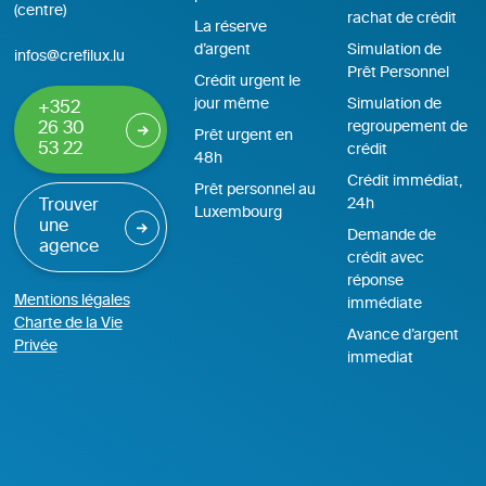
(centre)
rachat de crédit
La réserve
d’argent
Simulation de
infos@crefilux.lu
Prêt Personnel
Crédit urgent le
jour même
Simulation de
+352
regroupement de
26 30
Prêt urgent en
53 22
crédit
48h
Crédit immédiat,
Prêt personnel au
24h
Trouver
Luxembourg
une
Demande de
agence
crédit avec
réponse
Mentions légales
immédiate
Charte de la Vie
Avance d’argent
Privée
immediat