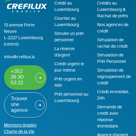
Crédit au
Crédits au
Luxembourg
Luxembourg &
Rachat de prêts
Courtier au
Luxembourg
Nos agences de
13 avenue Porte
crédit
Neuve
Simuler un prêt
L-2227 Luxembourg
personnel
Simulation de
(centre)
rachat de crédit
La réserve
d’argent
Simulation de
infos@crefilux.lu
Prêt Personnel
Crédit urgent le
jour même
Simulation de
+352
regroupement de
26 30
Prêt urgent en
53 22
crédit
48h
Crédit immédiat,
Prêt personnel au
24h
Trouver
Luxembourg
une
Demande de
agence
crédit avec
réponse
Mentions légales
immédiate
Charte de la Vie
Avance d’argent