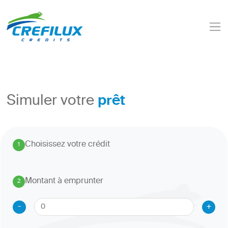
prêt
Simuler votre
Choisissez votre crédit
1
.
Montant à emprunter
2
.
-
+