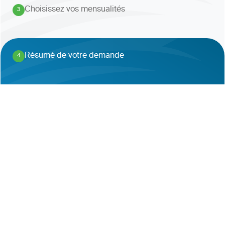
Choisissez vos mensualités
3
.
Résumé de votre demande
4
.