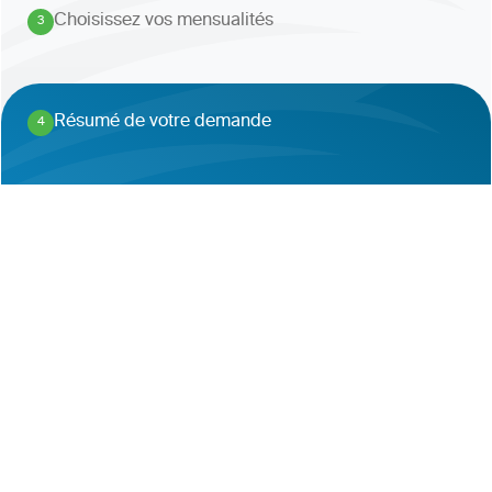
Choisissez vos mensualités
3
.
Résumé de votre demande
4
.