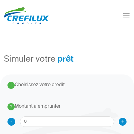
prêt
Simuler votre
Choisissez votre crédit
1
.
Montant à emprunter
2
.
-
+