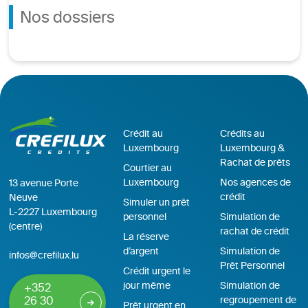
Nos dossiers
Crédit au
Crédits au
Luxembourg
Luxembourg &
Rachat de prêts
Courtier au
Luxembourg
Nos agences de
13 avenue Porte
crédit
Neuve
Simuler un prêt
L-2227 Luxembourg
personnel
Simulation de
(centre)
rachat de crédit
La réserve
d’argent
Simulation de
infos@crefilux.lu
Prêt Personnel
Crédit urgent le
jour même
Simulation de
+352
regroupement de
26 30
Prêt urgent en