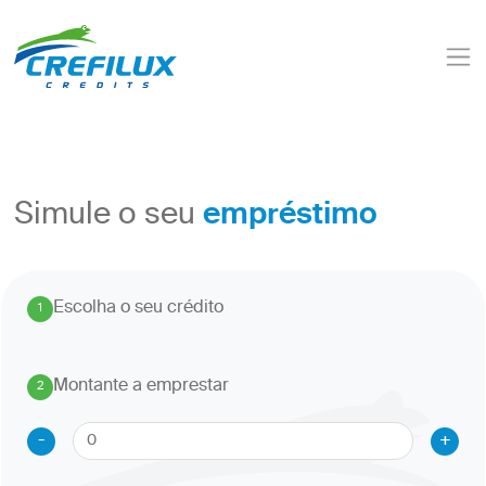
empréstimo
Simule o seu
Escolha o seu crédito
1
.
Montante a emprestar
2
.
-
+