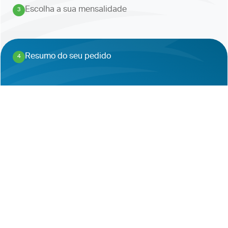
Escolha a sua mensalidade
3
.
Resumo do seu pedido
4
.