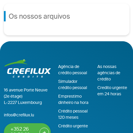
Os nossos arquivos
Agência de
As nossas
crédito pessoal
agências de
crédito
Simulador
crédito pessoal
Credito urgente
16 avenue Porte Neuve
em 24 horas
(2e étage)
Emprestimo
L-2227 Luxembourg
dinheiro na hora
Crédito pessoal
infos@crefilux.lu
120 meses
Crédito urgente
+352 26