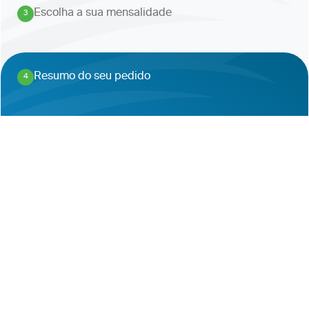
Escolha a sua mensalidade
3
.
Resumo do seu pedido
4
.