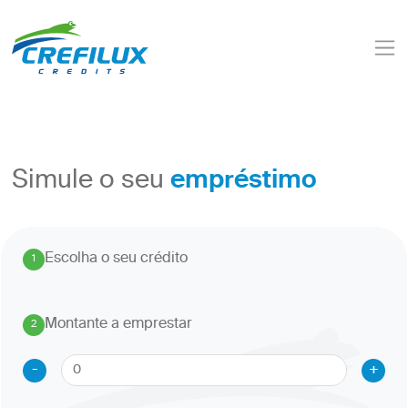
empréstimo
Simule o seu
Escolha o seu crédito
1
.
Montante a emprestar
2
.
-
+