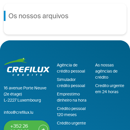
Os nossos arquivos
Agência de
As nossas
crédito pessoal
agências de
crédito
Simulador
crédito pessoal
Credito urgente
16 avenue Porte Neuve
em 24 horas
(2e étage)
Emprestimo
L-2227 Luxembourg
dinheiro na hora
Crédito pessoal
infos@crefilux.lu
120 meses
Crédito urgente
+352 26