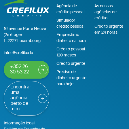
Agência de
As nossas
crédito pessoal
agências de
crédito
Simulador
crédito pessoal
Credito urgente
16 avenue Porte Neuve
em 24 horas
(2e étage)
Emprestimo
L-2227 Luxembourg
dinheiro na hora
Crédito pessoal
infos@crefilux.lu
120 meses
Crédito urgente
+352 26
30 53 22
Preciso de
dinheiro urgente
para hoje
Encontrar
uma
agência
perto de
mim
Informação legal