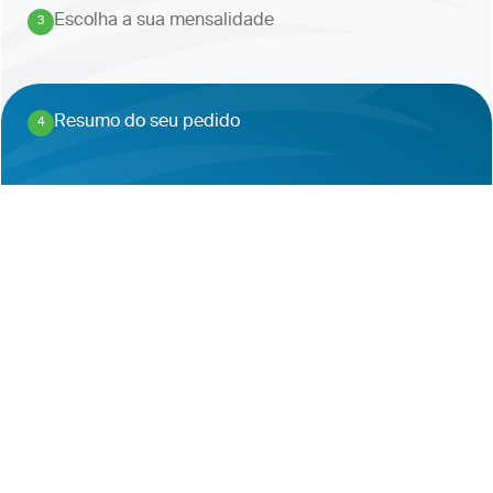
Escolha a sua mensalidade
3
.
Resumo do seu pedido
4
.