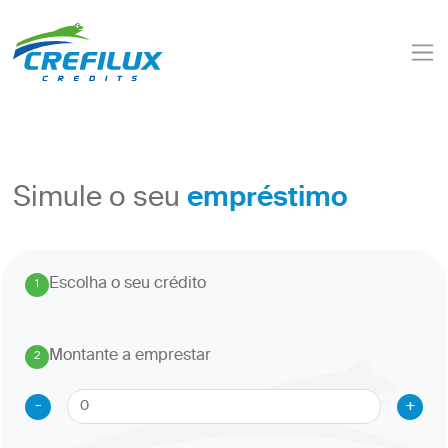
empréstimo
Simule o seu
Escolha o seu crédito
1
.
Montante a emprestar
2
.
-
+