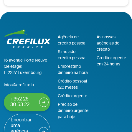
Agência de
As nossas
crédito pessoal
agências de
crédito
Simulador
crédito pessoal
Credito urgente
16 avenue Porte Neuve
em 24 horas
(2e étage)
Emprestimo
L-2227 Luxembourg
dinheiro na hora
Crédito pessoal
infos@crefilux.lu
120 meses
Crédito urgente
+352 26
30 53 22
Preciso de
dinheiro urgente
para hoje
Encontrar
uma
agência