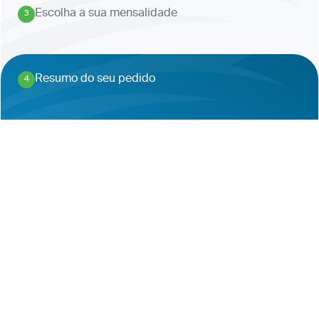
Escolha a sua mensalidade
3
.
Resumo do seu pedido
4
.