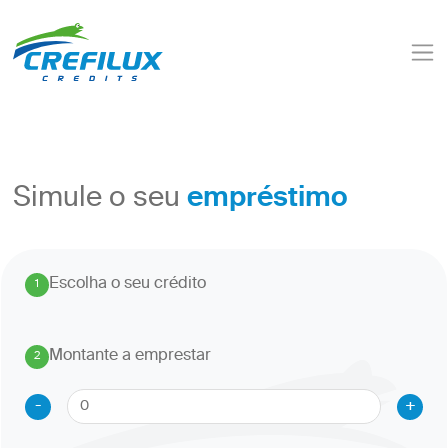
empréstimo
Simule o seu
Escolha o seu crédito
1
.
Montante a emprestar
2
.
-
+