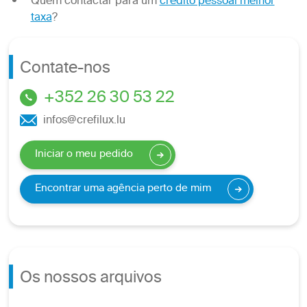
Quem contactar para um
crédito pessoal melhor
taxa
?
Contate-nos
+352 26 30 53 22
infos@crefilux.lu
Iniciar o meu pedido
Encontrar uma agência perto de mim
Os nossos arquivos