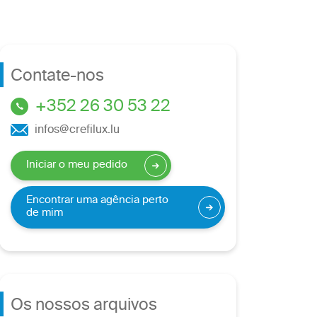
Contate-nos
+352 26 30 53 22
infos@crefilux.lu
Iniciar o meu pedido
Encontrar uma agência perto
de mim
Os nossos arquivos