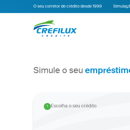
O seu corretor de crédito desde 1999
Simulaçã
empréstim
Simule o seu
Escolha o seu crédito
1
.