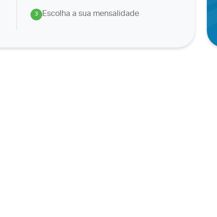
Escolha a sua mensalidade
3
.