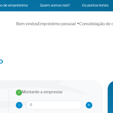
o de empréstimo
Quem somos nós?
Os pontos fortes
Bem vindos
Empréstimo pessoal
Consolidação de c
o
Montante a emprestar
2
.
-
+