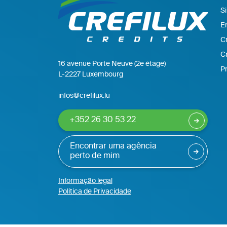
Si
E
C
Cr
16 avenue Porte Neuve (2e étage)
Pr
L-2227 Luxembourg
infos@crefilux.lu
+352 26 30 53 22
Encontrar uma agência
perto de mim
Informação legal
Política de Privacidade