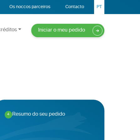
Os noccos parceiros
Contacto
PT
réditos
Iniciar o meu pedido
Resumo do seu pedido
4
.